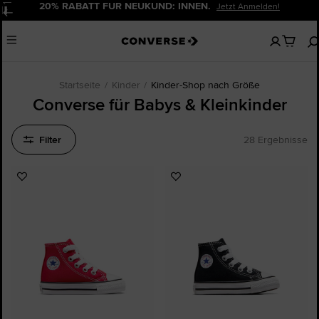
20% RABATT FÜR NEUKUND: INNEN.
Jetzt Anmelden!
Pause
Keine
Menu
artikel
in
deinem
Warenko
Startseite
Kinder
Kinder-Shop nach Größe
Converse für Babys & Kleinkinder
Filter
28 Ergebnisse
Zu
Zu
Favoriten
Favoriten
hinzufügen
hinzufügen