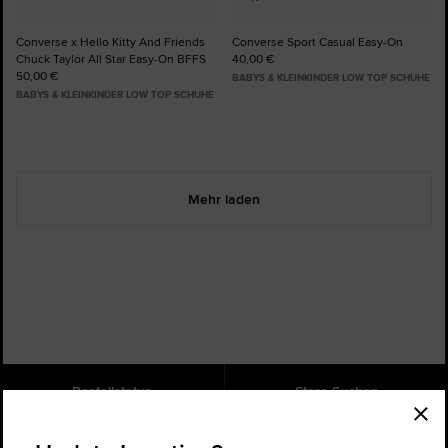
Converse x Hello Kitty And Friends
Converse Sport Casual Easy-On
Chuck Taylor All Star Easy-On BFFS
40,00 €
50,00 €
BABYS & KLEINKINDER LOW TOP SCHUHE
BABYS & KLEINKINDER LOW TOP SCHUHE
Mehr laden
Bestellstatus
Store Suchen
Hilfe
Über uns