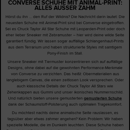
CONVERSE SCHUHE MIT ANIMAL-PRINT:
ALLES AUSSER ZAHM
Hörst du ihn … den Ruf der Wildnis? Die Nachricht darin lautet: Die
neuesten Schuhe mit Animal-Print sind bei Converse eingetroffen.
Sei es Chuck Taylor All Star Schuhe mit Leoparden-Print oder doch
eher lieber Sneaker mit Zebramuster – hier wird deine wilde Seite
garantiert fündig. Wir lassen sogar auffällige Schlangenhaut-Prints
aus dem Terrarium und haben strukturierte Styles mit samtigem
Pony-Finish im Stall.
Unsere Sneaker mit Tiermuster konzentrieren sich auf auffällige
Designs, ohne dabei auf die gewohnten Performance-Merkmale
von Converse zu verzichten. Das heißt: Obermaterialien aus
langlebigem Canvas, die einen zeitlosen Look versprechen. Oder
auch klassische Details der Chuck Taylor All Stars wie
Zehenkappen aus Gummi und unser ikonisches Nummernschild.
Und natürlich bieten unsere gemusterten
gemusterten Schuhe
dank der Schaumstoff-Polsterung auch optimalen Tragekomfort.
Du möchtest nachts deine animalische Seite rauslassen, es
tagsüber aber etwas zahmer angehen? Kein Problem: Wir haben
spezielle Modelle, die im Dunkeln leuchten. Diese Schuhe haben