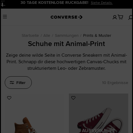
30 TAGE KOSTENLOSE RÜCKGABE!
Siehe Details.
Pause
Keine
Menu
artikel
in
deinem
Warenko
Startseite
Alle
Sammlungen
Prints & Muster
Schuhe mit Animal-Print
Zeige deine wilde Seite in Converse Sneakern mit Animal-
Print. Schnapp dir diese hochwertigen Canvas-Chucks mit
strukturiertem Leo- oder Zebramuster.
Filter
10 Ergebnisse
Zu
Zu
Favoriten
Favoriten
hinzufügen
hinzufügen
AUSVERKAUFT