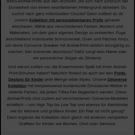
Retro-Animal-Prints aus den Archiven, die sich nach Einbruch der
Dunkelheit von einem neonfarbenen Hintergrund abheben. Du
suchst nach ganz individuellen Chucks? Dann solltest du dir
unsere
Kollektion mit personalisierbaren Prints
genauer
anschauen. Wähle aus verschiedenen Farben, Mustern und
Materialien, um dein ganz eigenes Design zu entwerfen. Füge
anschließend individuelle Schnürsenkel, Ösen und Patches hinzu,
um deine Converse Sneaker mit Animal-Print wirklich einzigartig zu
machen. Der krönende Abschluss? Dafür sorgt dein Name oder
ein persönlicher Slogan als Stickerei.
Und warum sollten nur die Erwachsenen Spaß mit ihren Animal-
Print-Schuhen haben? Natürlich findest du auch bei den
Prints-
Designs für Kinder
jede Menge wilde Styles. Unsere
Dinoverse
Kollektion
hat beispielsweise kunterbunte Dinosaurier-Motive in
vielerlei Farben, die jeden T-Rex-Fan begeistern werden. Diese
Animal-Prints sind zudem auf verschiedenen Converse-Modellen
erhältlich – von High Top bis Low Top und ebenso für Kleinkinder
wie für kleinere und größere Kinder. Ein Paar ist nicht genug?
Dann ergänze die Kollektion doch gleich mit anderen verspielten
Grafiken für Kinder wie Blumen, Obst oder Gemüse.