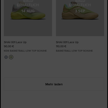
BALD
BALD
ERHÄLTLICH
ERHÄLTLICH
14 AUG
3 SEP
SHAI 001 Lace Up
SHAI 001 Lace Up
90,00 €
110,00 €
KIDS BASKETBALL LOW TOP SCHUHE
BASKETBALL LOW TOP SCHUHE
Mehr laden