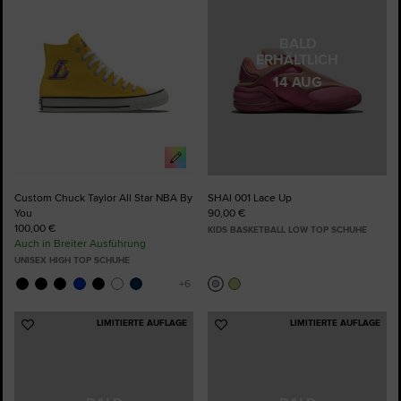
BALD
ERHÄLTLICH
14 AUG
Custom Chuck Taylor All Star NBA By
SHAI 001 Lace Up
You
90,00 €
100,00 €
KIDS BASKETBALL LOW TOP SCHUHE
Auch in Breiter Ausführung
UNISEX HIGH TOP SCHUHE
LIMITIERTE AUFLAGE
LIMITIERTE AUFLAGE
Zu
Zu
Favoriten
Favoriten
hinzufügen
hinzufügen