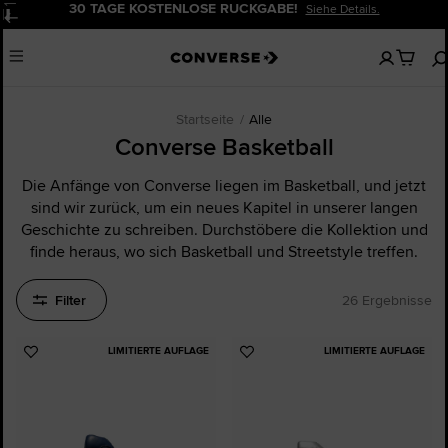
20% RABATT FÜR NEUKUND: INNEN.
Jetzt Anmelden!
Pause
Keine
Menu
artikel
in
deinem
Warenko
Startseite
Alle
Converse Basketball
Die Anfänge von Converse liegen im Basketball, und jetzt
sind wir zurück, um ein neues Kapitel in unserer langen
Geschichte zu schreiben. Durchstöbere die Kollektion und
finde heraus, wo sich Basketball und Streetstyle treffen.
Filter
26 Ergebnisse
LIMITIERTE AUFLAGE
LIMITIERTE AUFLAGE
Zu
Zu
Favoriten
Favoriten
hinzufügen
hinzufügen