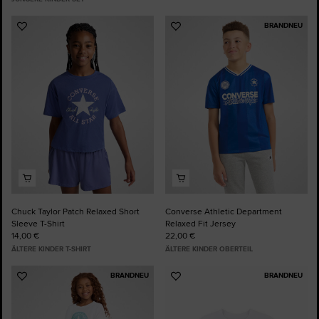
BRANDNEU
Zu
Zu
Favoriten
Favoriten
hinzufügen
hinzufügen
Chuck Taylor Patch Relaxed Short
Converse Athletic Department
Sleeve T-Shirt
Relaxed Fit Jersey
14,00 €
22,00 €
ÄLTERE KINDER T-SHIRT
ÄLTERE KINDER OBERTEIL
BRANDNEU
BRANDNEU
Zu
Zu
Favoriten
Favoriten
hinzufügen
hinzufügen