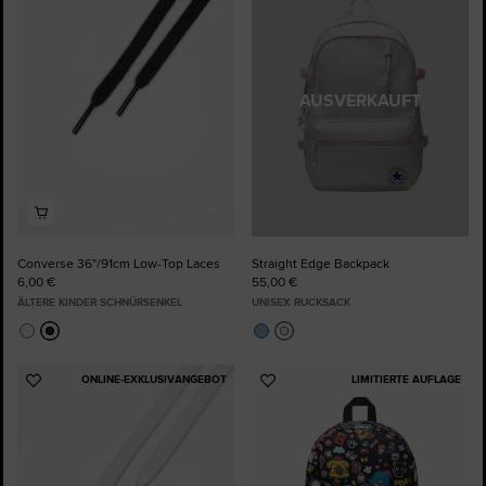
Favoriten
Favoriten
hinzufügen
hinzufügen
AUSVERKAUFT
Converse 36"/91cm Low-Top Laces
Straight Edge Backpack
6,00 €
55,00 €
ÄLTERE KINDER SCHNÜRSENKEL
UNISEX RUCKSACK
ONLINE-EXKLUSIVANGEBOT
LIMITIERTE AUFLAGE
Zu
Zu
Favoriten
Favoriten
hinzufügen
hinzufügen