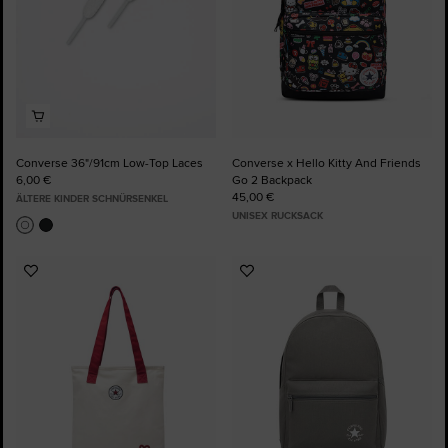
Converse 36"/91cm Low-Top Laces
Converse x Hello Kitty And Friends
6,00 €
Go 2 Backpack
45,00 €
ÄLTERE KINDER SCHNÜRSENKEL
UNISEX RUCKSACK
Zu
Zu
Favoriten
Favoriten
hinzufügen
hinzufügen