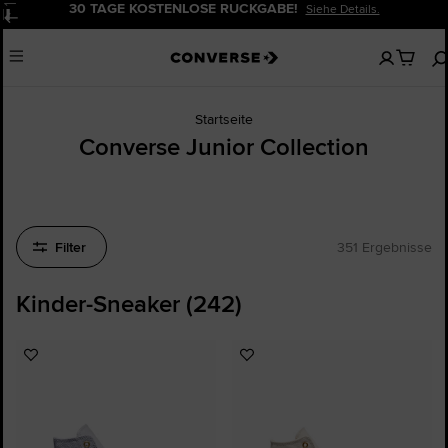
30 TAGE KOSTENLOSE RÜCKGABE!
Siehe Details.
Pause
Keine
Menu
artikel
in
deinem
Warenko
Startseite
Converse Junior Collection
Filter
351 Ergebnisse
Kinder-Sneaker (242)
Zu
Zu
Favoriten
Favoriten
hinzufügen
hinzufügen