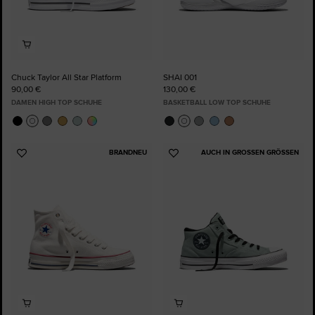
Chuck Taylor All Star Platform
SHAI 001
90,00 €
130,00 €
DAMEN HIGH TOP SCHUHE
BASKETBALL LOW TOP SCHUHE
BRANDNEU
AUCH IN GROSSEN GRÖSSEN
Zu
Zu
Favoriten
Favoriten
hinzufügen
hinzufügen