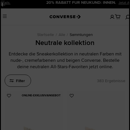
20% RABATT FÜR NEUKUND: INNEN.
Jetzt Anmelden!
Pause
Keine
Menu
artikel
in
deinem
Warenko
Startseite
Alle
Sammlungen
Neutrale kollektion
Entdecke die Sneakerkollektion in neutralen Farben mit
nude-, cremefarbenen und beigen Converse. Bestelle
deine neutralen All-Stars-Favoriten jetzt online.
Filter
383 Ergebnisse
ONLINE-EXKLUSIVANGEBOT
Zu
Zu
Favoriten
Favoriten
hinzufügen
hinzufügen