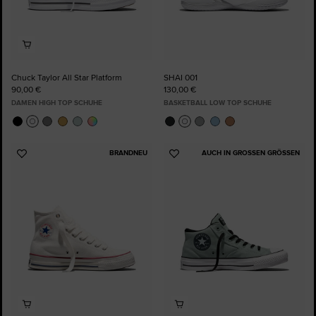
Chuck Taylor All Star Platform
SHAI 001
90,00 €
130,00 €
DAMEN HIGH TOP SCHUHE
BASKETBALL LOW TOP SCHUHE
BRANDNEU
AUCH IN GROSSEN GRÖSSEN
Zu
Zu
Favoriten
Favoriten
hinzufügen
hinzufügen