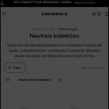
20% RABATT FÜR NEUKUND: INNEN.
Jetzt Anmelden!
Pause
Keine
Menu
artikel
in
deinem
Warenko
Startseite
Alle
Sammlungen
Neutrale kollektion
Entdecke die Sneakerkollektion in neutralen Farben mit
nude-, cremefarbenen und beigen Converse. Bestelle
deine neutralen All-Stars-Favoriten jetzt online.
Filter
382 Ergebnisse
ONLINE-EXKLUSIVANGEBOT
Zu
Zu
Favoriten
Favoriten
hinzufügen
hinzufügen