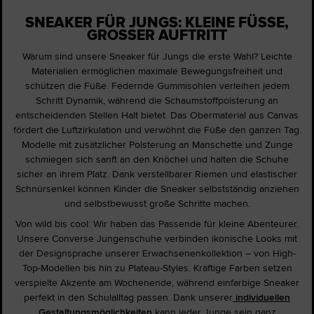
SNEAKER FÜR JUNGS: KLEINE FÜSSE, G
ROSSER AUFTRITT
Warum sind unsere Sneaker für Jungs die erste Wahl? Leichte
Materialien ermöglichen maximale Bewegungsfreiheit und
schützen die Füße. Federnde Gummisohlen verleihen jedem
Schritt Dynamik, während die Schaumstoffpolsterung an
entscheidenden Stellen Halt bietet. Das Obermaterial aus Canvas
fördert die Luftzirkulation und verwöhnt die Füße den ganzen Tag.
Modelle mit zusätzlicher Polsterung an Manschette und Zunge
schmiegen sich sanft an den Knöchel und halten die Schuhe
sicher an ihrem Platz. Dank verstellbarer Riemen und elastischer
Schnürsenkel können Kinder die Sneaker selbstständig anziehen
und selbstbewusst große Schritte machen.
Von wild bis cool: Wir haben das Passende für kleine Abenteurer.
Unsere Converse Jungenschuhe verbinden ikonische Looks mit
der Designsprache unserer Erwachsenenkollektion – von High-
Top-Modellen bis hin zu Plateau-Styles. Kräftige Farben setzen
verspielte Akzente am Wochenende, während einfarbige Sneaker
perfekt in den Schulalltag passen. Dank unserer
individuellen
Gestaltungsmöglichkeiten
kann jeder Junge sein ganz