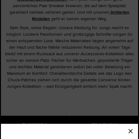
persönliches Paar Sneaker kreieren, die auf dem Spielplatz
garantiert niemals verloren gehen. Und mit unseren
limitierten
Modellen
geht er seinen eigenen Weg.
Sein Style, seine Regeln: Unsere Kleidung für Jungs macht es
möglich. Lockere Passformen und großzügige Schnitte sorgen für
einen entspannten Look. Weiche Materialien liegen angenehm auf
der Haut und flache Nähte reduzieren Reibung. An vollen Tage
bleibt mit einem Rucksack aus unserer Accessoires-Kollektion alles
sicher an seinem Platz: Fächer für Wertsachen, gepolsterte Träger
und leichtes Material garantieren selbst bei voller Beladung ein
Maximum an Komfort. Charakteristische Details wie das Logo des
Chuck-Patches ziehen sich durch die gesamte Converse Kinder-
Jungen-Kollektion – weil Einzigartigkeit einfach mehr Spaß macht.
Bestellstatus
Store Suchen
Hilfe