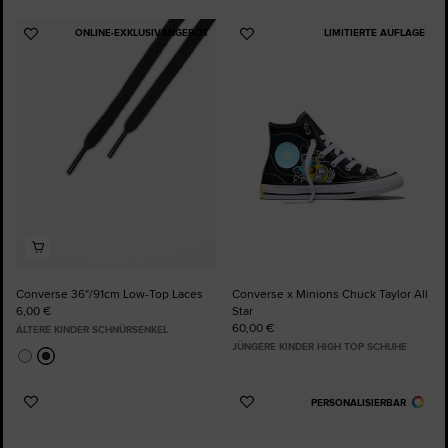
ONLINE-EXKLUSIVANGEBOT
LIMITIERTE AUFLAGE
Zu
Zu
Favoriten
Favoriten
hinzufügen
hinzufügen
Converse 36"/91cm Low-Top Laces
Converse x Minions Chuck Taylor All
6,00 €
Star
60,00 €
ÄLTERE KINDER SCHNÜRSENKEL
JÜNGERE KINDER HIGH TOP SCHUHE
PERSONALISIERBAR
Zu
Zu
Favoriten
Favoriten
hinzufügen
hinzufügen