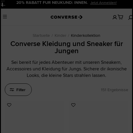
20% RABATT FÜR NEUKUND: INNEN.
Jetzt Anmelden!
Pause
Keine
Menu
artikel
in
deinem
Warenko
Startseite
Kinder
Kinderkollektion
Converse Kleidung und Sneaker für
Jungen
Sei bereit für jedes Abenteuer mit unseren Sneakern,
Accessoires und Kleidung für Jungs. Sichere dir ikonische
Looks, die kleine Stars strahlen lassen.
Filter
151 Ergebnisse
Zu
Zu
Favoriten
Favoriten
hinzufügen
hinzufügen