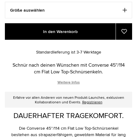
Größe auswählen
Add
Product
In den Warenkorb
to
Actions
Zu
Favor
cart
hinzu
options
Standardlieferung ist 3-7 Werktage
Schnür nach deinen Wünschen mit Converse 45''/114
cm Flat Low Top-Schnürsenkeln.
Weitere Infos
Erfahre vor allen Anderen von neuen Produkt-Launches, exklusiven
Kollaborationen und Events.
Registrieren
DAUERHAFTER TRAGEKOMFORT.
Die Converse 45''/114 cm Flat Low Top-Schnürsenkel
bestehen aus strapazierfähigem, gewebtem Material für lang