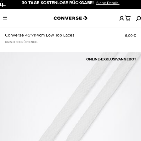
30 TAGE KOSTENLOSE RÜCKGABE!
Siehe Details.
Pause
Keine
Menu
artikel
in
deinem
Converse 45''/114cm Low Top Laces
6,00 €
Warenko
UNISEX SCHNÜRSENKEL
ONLINE-EXKLUSIVANGEBOT