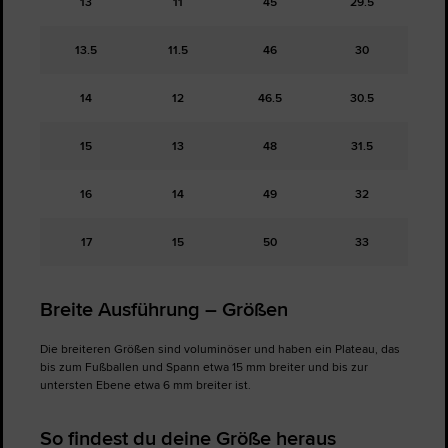
13
11
45
29.5
13.5
11.5
46
30
14
12
46.5
30.5
15
13
48
31.5
16
14
49
32
17
15
50
33
Breite Ausführung – Größen
Die breiteren Größen sind voluminöser und haben ein Plateau, das
bis zum Fußballen und Spann etwa 15 mm breiter und bis zur
untersten Ebene etwa 6 mm breiter ist.
So findest du deine Größe heraus