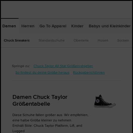
Damen
Herren
Go To Apparel
Kinder
Babys und Kleinkinder
Chuck Sneakers
Standardschuhe
Oberteile
Hosen
Socken
Springe zu:
Chuck Taylor All Star Größenratgeber
So findest du deine Größe heraus
Rückgaberichtlinien
Damen Chuck Taylor
Größentabelle
Diese Schuhe fallen größer aus. Wir empfehlen,
eine halbe Größe kleiner zu nehmen.
Enthält Stile: Chuck Taylor Platform, Lift, and
Lugged