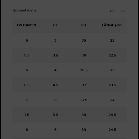
Größentabelle
cm
zoll
US DAMEN
UK
EU
LÄNGE (cm)
5
3
35
22
5.5
3.5
36
22.5
6
4
36.5
23
6.5
4.5
37
23.5
7
5
37.5
24
7.5
5.5
38
24.5
8
6
39
24.5