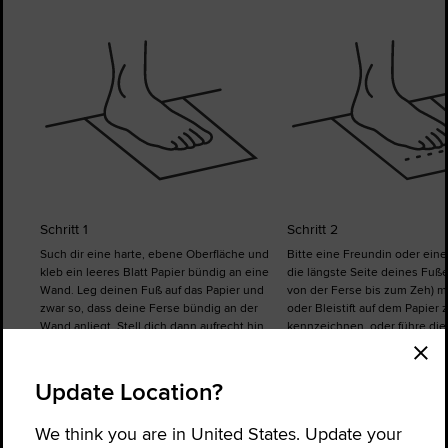
Schritt 1
Schritt 2
Such dir eine harte, ebene Oberfläche und
Bitte eine Freundin oder ein
kleb ein leeres Blatt Papier bündig an eine
die längste Seite deines Fuße
Wand. Leg deinen Fuß auf das Papier und
von der Ferse bis zum Zeh) mi
zwar so, dass deine Ferse bündig an der
oder Bleistift auf dem Papier 
Wand anliegt. Stell dich dann aufrecht hin.
kennzeichnen, oder führe di
bei Bedarf selbst durch. Wied
Messung für den anderen Fuß
rechte und der linke Fuß unte
Update Location?
groß sein können.
We think you are in United States. Update your