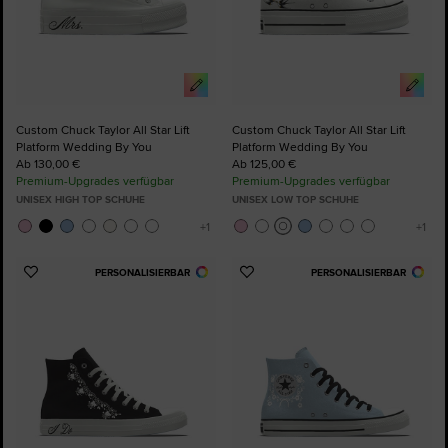
Custom Chuck Taylor All Star Lift
Custom Chuck Taylor All Star Lift
Platform Wedding By You
Platform Wedding By You
Ab 130,00 €
Ab 125,00 €
Premium-Upgrades verfügbar
Premium-Upgrades verfügbar
UNISEX HIGH TOP SCHUHE
UNISEX LOW TOP SCHUHE
PERSONALISIERBAR
PERSONALISIERBAR
Zu
Zu
Favoriten
Favoriten
hinzufügen
hinzufügen