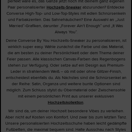
perfekt wäre es, das Ganze jetzt noch mit deinem ganz eigenen
Paar personalisierter
Hochzeits-Sneaker
abzurunden? Entdecke
Converse High-Top- und Low-Top-Styles mit edlen Schnürsenkeln
und Farbakzenten. Das Sahnehäubchen? Eine Auswahl an „Just
Married“-Grafiken, darunter „Forever Ain't Enough“ und „It Was
Always You“.
Deine Converse By You Hochzeits-Sneaker zu personalisieren, ist
wirklich super easy. Wähle zunächst die Farbe und das Material,
die am besten zu deiner Persönlichkeit oder dem Thema deiner
Feier passen. Alle klassischen Canvas-Farben des Regenbogens
stehen zur Verfügung. Oder setze auf ein Design aus Premium-
Leder in strahlendem Weiß – ob mit oder ohne Glitzer-Finish,
entscheidest ebenfalls du. Als Nächstes sind die Schnürsenkel an
der Reihe: Satin, Organza und weitere bunte Optionen sind
möglich. Zum Schluss stylst du Obermaterial oder Zwischensohle
mit einem persönlichen Print aus unserer exklusiven
Hochzeitskollektion
.
Wir sind da, um deiner Hochzeit besondere Vibes zu verleihen.
Aber nicht auf Kosten von Komfort. Und zwar bis zum letzten Tanz.
Unsere personalisierten Hochzeitsschuhe haben leicht gedämpfte
Fußbetten, die maximal bequem sind. Halte Ausschau nach Styles