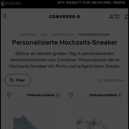
20% RABATT FÜR NEUKUND: INNEN.
Jetzt Anmelden!
Pause
Keine
Menu
artikel
in
deinem
Warenko
Startseite
Alle
Sammlungen
Hochzeitsschuhe
Personalisierte Hochzeits-Sneaker
Glänze an deinem großen Tag in personalisierten
Hochzeitsschuhen von Converse. Personalisiere deine
Hochzeits-Sneaker mit Prints und aufgestickten Details.
Filter
33 Ergebnisse
PERSONALISIERBAR
PERSONALISIERBAR
Zu
Zu
Favoriten
Favoriten
hinzufügen
hinzufügen