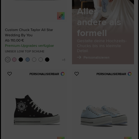
Alles
andere als
formell
Custom Chuck Taylor All Star
Wedding By You
Ab 110,00 €
Gestalte deine Hochzeits-
Chucks bis ins kleinste
Premium-Upgrades verfügbar
Detail.
UNISEX LOW TOP SCHUHE
Personalisieren
PERSONALISIERBAR
PERSONALISIERBAR
Zu
Zu
Favoriten
Favoriten
hinzufügen
hinzufügen