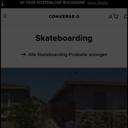
30 TAGE KOSTENLOSE RÜCKGABE!
Siehe Details.
Pause
Keine
Menu
artikel
in
deinem
Warenko
Skateboarding
Alle Skateboarding-Produkte anzeigen