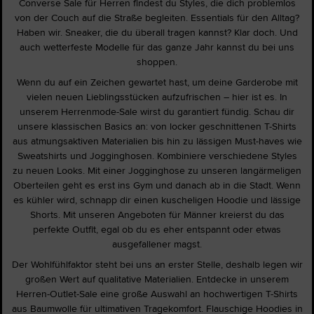
Converse Sale für Herren findest du Styles, die dich problemlos
von der Couch auf die Straße begleiten. Essentials für den Alltag?
Haben wir. Sneaker, die du überall tragen kannst? Klar doch. Und
auch wetterfeste Modelle für das ganze Jahr kannst du bei uns
shoppen.
Wenn du auf ein Zeichen gewartet hast, um deine Garderobe mit
vielen neuen Lieblingsstücken aufzufrischen – hier ist es. In
unserem Herrenmode-Sale wirst du garantiert fündig. Schau dir
unsere klassischen Basics an: von locker geschnittenen T-Shirts
aus atmungsaktiven Materialien bis hin zu lässigen Must-haves wie
Sweatshirts und Jogginghosen. Kombiniere verschiedene Styles
zu neuen Looks. Mit einer Jogginghose zu unseren langärmeligen
Oberteilen geht es erst ins Gym und danach ab in die Stadt. Wenn
es kühler wird, schnapp dir einen kuscheligen Hoodie und lässige
Shorts. Mit unseren Angeboten für Männer kreierst du das
perfekte Outfit, egal ob du es eher entspannt oder etwas
ausgefallener magst.
Der Wohlfühlfaktor steht bei uns an erster Stelle, deshalb legen wir
großen Wert auf qualitative Materialien. Entdecke in unserem
Herren-Outlet-Sale eine große Auswahl an hochwertigen T-Shirts
aus Baumwolle für ultimativen Tragekomfort. Flauschige Hoodies in