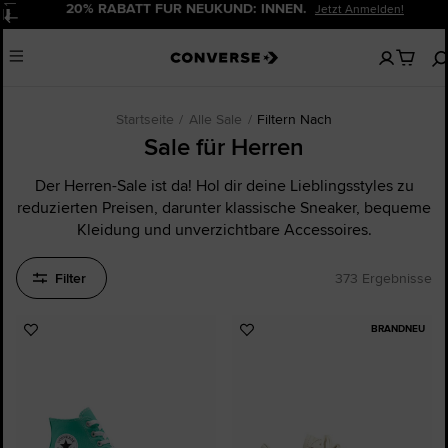
20% RABATT FÜR NEUKUND: INNEN.
Jetzt Anmelden!
Pause
Keine
Menu
artikel
in
deinem
Warenko
Startseite
Alle Sale
Filtern Nach
Sale für Herren
Der Herren-Sale ist da! Hol dir deine Lieblingsstyles zu
reduzierten Preisen, darunter klassische Sneaker, bequeme
Kleidung und unverzichtbare Accessoires.
Filter
373 Ergebnisse
BRANDNEU
Zu
Zu
Favoriten
Favoriten
hinzufügen
hinzufügen