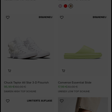
BRANDNEU
BRANDNEU
Zu
Zu
Favoriten
Favoriten
hinzufügen
hinzufügen
Chuck Taylor All Star 3-D Flourish
Converse Essential Slide
95,99 €
160,00 €
17,99 €
30,00 €
DAMEN HIGH TOP SCHUHE
UNISEX LOW TOP SCHUHE
LIMITIERTE AUFLAGE
Zu
Zu
Favoriten
Favoriten
hinzufügen
hinzufügen