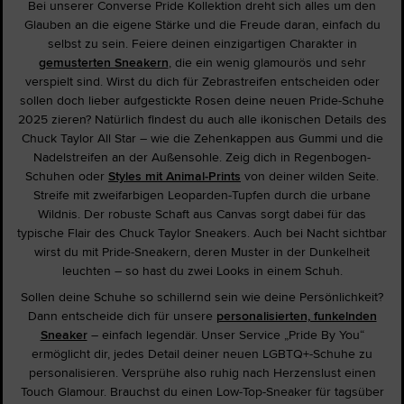
Bei unserer Converse Pride Kollektion dreht sich alles um den
Glauben an die eigene Stärke und die Freude daran, einfach du
selbst zu sein. Feiere deinen einzigartigen Charakter in
gemusterten Sneakern
, die ein wenig glamourös und sehr
verspielt sind. Wirst du dich für Zebrastreifen entscheiden oder
sollen doch lieber aufgestickte Rosen deine neuen Pride-Schuhe
2025 zieren? Natürlich findest du auch alle ikonischen Details des
Chuck Taylor All Star – wie die Zehenkappen aus Gummi und die
Nadelstreifen an der Außensohle. Zeig dich in Regenbogen-
Schuhen oder
Styles mit Animal-Prints
von deiner wilden Seite.
Streife mit zweifarbigen Leoparden-Tupfen durch die urbane
Wildnis. Der robuste Schaft aus Canvas sorgt dabei für das
typische Flair des Chuck Taylor Sneakers. Auch bei Nacht sichtbar
wirst du mit Pride-Sneakern, deren Muster in der Dunkelheit
leuchten – so hast du zwei Looks in einem Schuh.
Sollen deine Schuhe so schillernd sein wie deine Persönlichkeit?
Dann entscheide dich für unsere
personalisierten, funkelnden
Sneaker
– einfach legendär. Unser Service „Pride By You“
ermöglicht dir, jedes Detail deiner neuen LGBTQ+-Schuhe zu
personalisieren. Versprühe also ruhig nach Herzenslust einen
Touch Glamour. Brauchst du einen Low-Top-Sneaker für tagsüber