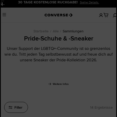
20% RABATT FÜR NEUKUND: INNEN.
Jetzt Anmelden!
Pause
Keine
Menu
artikel
in
deinem
Warenko
Startseite
Alle
Sammlungen
Pride-Schuhe & -Sneaker
Unser Support der LGBTQ+-Community ist so grenzenlos
wie du. Tritt jeden Tag selbstbewusst auf und freue dich auf
unsere Sneaker der Pride-Kollektion 2026.
Weitere Infos
Filter
14 Ergebnisse