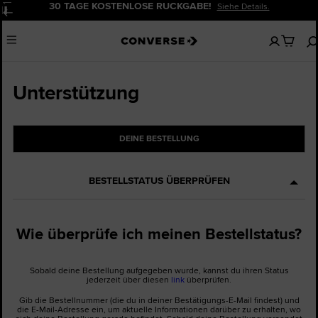
30 TAGE KOSTENLOSE RÜCKGABE!
Siehe Details.
Pause
Keine
Menu
artikel
in
deinem
Warenko
Unterstützung
DEINE BESTELLUNG
BESTELLSTATUS ÜBERPRÜFEN
Wie überprüfe ich meinen Bestellstatus?
Sobald deine Bestellung aufgegeben wurde, kannst du ihren Status
jederzeit über diesen
link
überprüfen.
Gib die Bestellnummer (die du in deiner Bestätigungs-E-Mail findest) und
die E-Mail-Adresse ein, um aktuelle Informationen darüber zu erhalten, wo