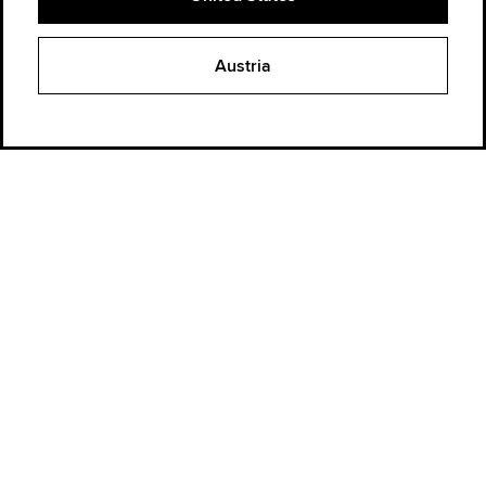
Austria
Seit 1908...
Damals eine Legende. Und heute auch.
Entdecke die Archive
Bestellstatus
Store Suchen