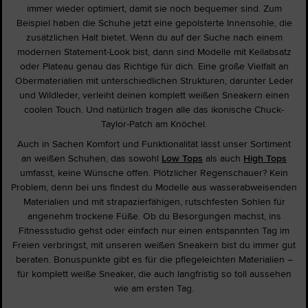
immer wieder optimiert, damit sie noch bequemer sind. Zum
Beispiel haben die Schuhe jetzt eine gepolsterte Innensohle, die
zusätzlichen Halt bietet. Wenn du auf der Suche nach einem
modernen Statement-Look bist, dann sind Modelle mit Keilabsatz
oder Plateau genau das Richtige für dich. Eine große Vielfalt an
Obermaterialien mit unterschiedlichen Strukturen, darunter Leder
und Wildleder, verleiht deinen komplett weißen Sneakern einen
coolen Touch. Und natürlich tragen alle das ikonische Chuck-
Taylor-Patch am Knöchel.
Auch in Sachen Komfort und Funktionalität lässt unser Sortiment
an weißen Schuhen, das sowohl
Low Tops
als auch
High Tops
umfasst, keine Wünsche offen. Plötzlicher Regenschauer? Kein
Problem, denn bei uns findest du Modelle aus wasserabweisenden
Materialien und mit strapazierfähigen, rutschfesten Sohlen für
angenehm trockene Füße. Ob du Besorgungen machst, ins
Fitnessstudio gehst oder einfach nur einen entspannten Tag im
Freien verbringst, mit unseren weißen Sneakern bist du immer gut
beraten. Bonuspunkte gibt es für die pflegeleichten Materialien –
für komplett weiße Sneaker, die auch langfristig so toll aussehen
wie am ersten Tag.