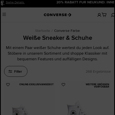
20% RABATT FÜR NEUKUND: INNEN.
Jetzt Anmelden!
Pause
Keine
Menu
artikel
in
deinem
Warenko
Startseite
Converse Farbe
Weiße Sneaker & Schuhe
Mit einem Paar weißer Schuhe wertest du jeden Look auf.
Stöbere in unserem Sortiment und shoppe Klassiker mit
bequemen Features und auffälligen Designs.
Filter
268 Ergebnisse
ONLINE-EXKLUSIVANGEBOT
WEITERE GRÖSSEN V
Zu
Zu
ERFÜGBAR
Favoriten
Favoriten
hinzufügen
hinzufügen