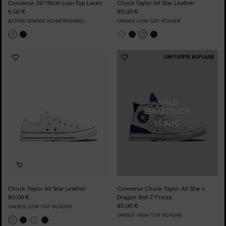
Converse 36"/91cm Low-Top Laces
Chuck Taylor All Star Leather
6,00 €
80,00 €
ÄLTERE KINDER SCHNÜRSENKEL
UNISEX LOW TOP SCHUHE
LIMITIERTE AUFLAGE
Zu
Zu
Favoriten
Favoriten
hinzufügen
hinzufügen
BALD
ERHÄLTLICH
11 AUG
Chuck Taylor All Star Leather
Converse Chuck Taylor All Star x
80,00 €
Dragon Ball Z Frieza
85,00 €
UNISEX LOW TOP SCHUHE
UNISEX HIGH TOP SCHUHE