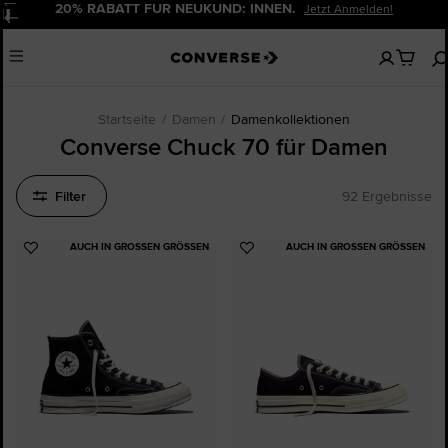
20% RABATT FÜR NEUKUND: INNEN.
Jetzt Anmelden!
Pause
Keine
Menu
artikel
in
deinem
Warenko
Startseite
Damen
Damenkollektionen
Converse Chuck 70 für Damen
Filter
92 Ergebnisse
AUCH IN GROSSEN GRÖSSEN
AUCH IN GROSSEN GRÖSSEN
Zu
Zu
Favoriten
Favoriten
hinzufügen
hinzufügen