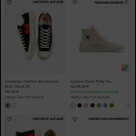
LIMITIERTE AUFLAGE
PERSONALISIERBAR
Zu
Zu
Favoriten
Favoriten
hinzufügen
hinzufügen
Converse x Comme des Garçons
Custom Chuck 70 By You
PLAY Chuck 70
Ab 115,00 €
150,00 €
Premium-Upgrades verfügbar
UNISEX LOW TOP SCHUHE
UNISEX HIGH TOP SCHUHE
LIMITIERTE AUFLAGE
ONLINE-EXKLUSIVANGEBOT
Zu
Zu
Favoriten
Favoriten
hinzufügen
hinzufügen