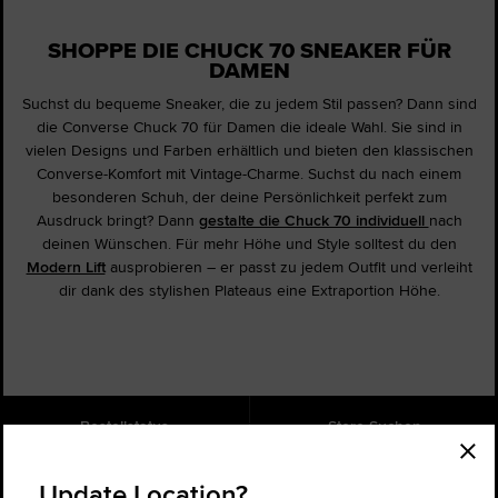
SHOPPE DIE CHUCK 70 SNEAKER FÜR
DAMEN
Suchst du bequeme Sneaker, die zu jedem Stil passen? Dann sind
die Converse Chuck 70 für Damen die ideale Wahl. Sie sind in
vielen Designs und Farben erhältlich und bieten den klassischen
Converse-Komfort mit Vintage-Charme. Suchst du nach einem
besonderen Schuh, der deine Persönlichkeit perfekt zum
Ausdruck bringt? Dann
gestalte die Chuck 70 individuell
nach
deinen Wünschen. Für mehr Höhe und Style solltest du den
Modern Lift
ausprobieren – er passt zu jedem Outfit und verleiht
dir dank des stylishen Plateaus eine Extraportion Höhe.
Bestellstatus
Store Suchen
Hilfe
Über uns
Update Location?