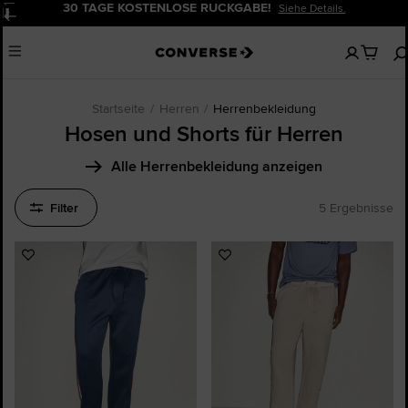
30 TAGE KOSTENLOSE RÜCKGABE!
Siehe Details.
Pause
Keine
Menu
artikel
in
deinem
Warenko
Startseite
Herren
Herrenbekleidung
Hosen und Shorts für Herren
Alle Herrenbekleidung anzeigen
Filter
5 Ergebnisse
Zu
Zu
Favoriten
Favoriten
hinzufügen
hinzufügen