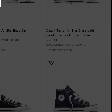
 All Star Easy-On
Chuck Taylor All Star Classic für
Kleinkinder und Jugendliche
55,00 €
 LOW TOP SCHUHE
JÜNGERE KINDER HIGH TOP SCHUHE
arben
6 verfügbare farben
Zu
ten
Favoriten
ügen
hinzufügen