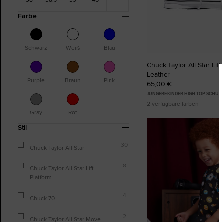
Farbe
Schwarz
Weiß
Blau
Chuck Taylor All Star Lift
Leather
Purple
Braun
Pink
65,00 €
JÜNGERE KINDER HIGH TOP SCHUH
2 verfügbare farben
Gray
Rot
Stil
30
Chuck Taylor All Star
8
Chuck Taylor All Star Lift
Platform
4
Chuck 70
2
Chuck Taylor All Star Move