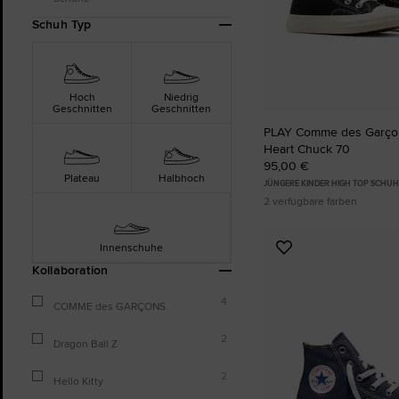
Schuh Typ
Hoch
Niedrig
Geschnitten
Geschnitten
PLAY Comme des Garçon
Heart Chuck 70
95,00 €
Plateau
Halbhoch
JÜNGERE KINDER HIGH TOP SCHUH
2 verfügbare farben
Innenschuhe
Zu
Kollaboration
Favoriten
hinzufügen
4
COMME des GARÇONS
2
Dragon Ball Z
2
Hello Kitty