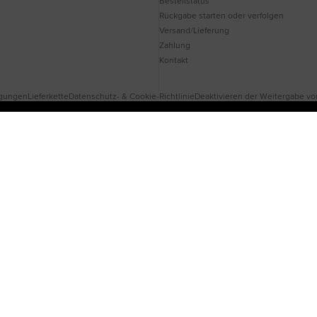
Bestellstatus
Rückgabe starten oder verfolgen
Versand/Lieferung
Zahlung
Kontakt
ngungen
Lieferkette
Datenschutz- & Cookie-Richtlinie
Deaktivieren der Weitergabe von