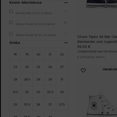
Kinder Altersklasse
4
Kleinkinder (0 bis 4 Jahre)
42
Kleine Kinder (4 bis 8 Jahre)
1
Ältere Kinder (8 bis 12 Jahre)
Chuck Taylor All Star Cla
Kleinkinder und Jugendl
Größe
55,00 €
JÜNGERE KINDER HIGH TOP SCHUH
18
19
20
21
22
6 verfügbare farben
23
24
25
26
27
ONLINE-E
Zu
Favoriten
28
28.5
29
30
31
hinzufügen
31.5
32
33
33.5
34
35
35.5
36
37
37.5
38
38.5
39
40