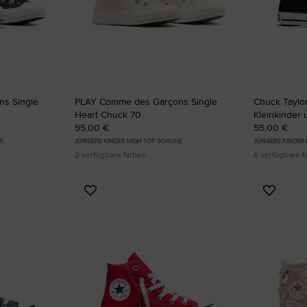
RUN STAR CRUSH
Auffälliger. Mutiger. Mehr Du Selbst.
Shoppen
s Single
PLAY Comme des Garçons Single
Chuck Taylor 
Heart Chuck 70
Kleinkinder
95,00 €
55,00 €
E
JÜNGERE KINDER HIGH TOP SCHUHE
JÜNGERE KINDER
2 verfügbare farben
6 verfügbare f
Zu
Zu
Favoriten
Favori
hinzufügen
hinzuf