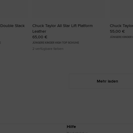
t Double Stack
Chuck Taylor All Star Lift Platform
Chuck Taylor
Leather
55,00 €
65,00 €
JÜNGERE KINDER
E
JÜNGERE KINDER HIGH TOP SCHUHE
2 verfügbare farben
Mehr laden
Hilfe