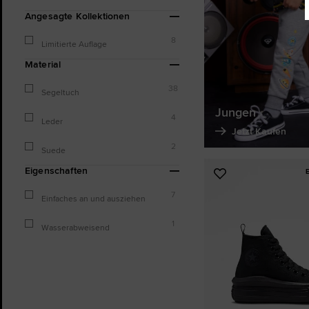
Angesagte Kollektionen
8
Limitierte Auflage
Material
38
Segeltuch
Jungen
4
Leder
Jetzt Kaufen
2
Suede
Eigenschaften
Zu
Favoriten
7
Einfaches an und ausziehen
hinzufügen
1
Wasserabweisend