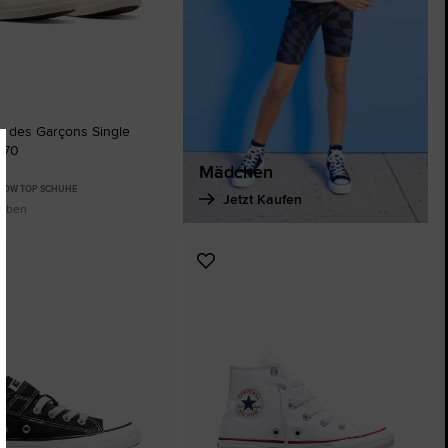
 des Garçons Single
 70
Mädchen
 LOW TOP SCHUHE
Jetzt Kaufen
arben
Zu
ten
Favoriten
ügen
hinzufügen