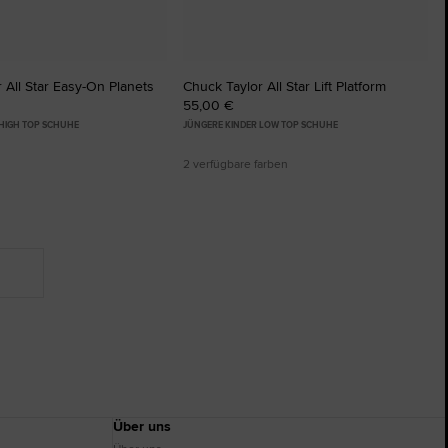
 All Star Easy-On Planets
Chuck Taylor All Star Lift Platform
55,00 €
 HIGH TOP SCHUHE
JÜNGERE KINDER LOW TOP SCHUHE
2 verfügbare farben
Über uns