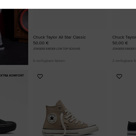
Chuck Taylor All Star Classic
Chuck Taylor
50,00 €
50,00 €
JÜNGERE KINDER LOW TOP SCHUHE
JÜNGERE KINDER
6 verfügbare farben
2 verfügbare f
EXTRA KOMFORT
Zu
Zu
Favoriten
Favori
hinzufügen
hinzuf