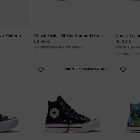
ve Platform
Chuck Taylor All Star Star and Moon
Chuck Taylor 
60,00 €
45,00 €
JÜNGERE KINDER HIGH TOP SCHUHE
BABYS & KLEINK
5 verfügbare f
ONLINE-EXKLUSIVANGEBOT
Zu
Zu
Favoriten
Favori
hinzufügen
hinzuf