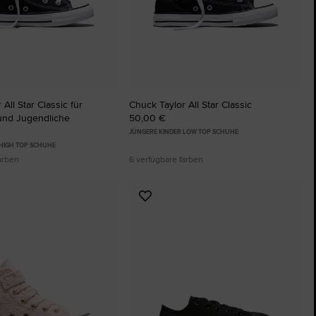
The Chuck Taylor All Star
Nur Ein Schuh. Bis Du Ihn Trägst.
Kaufen
All Star Classic für
Chuck Taylor All Star Classic
 und Jugendliche
50,00 €
JÜNGERE KINDER LOW TOP SCHUHE
 HIGH TOP SCHUHE
arben
6 verfügbare farben
Zu
ten
Favoriten
ügen
hinzufügen