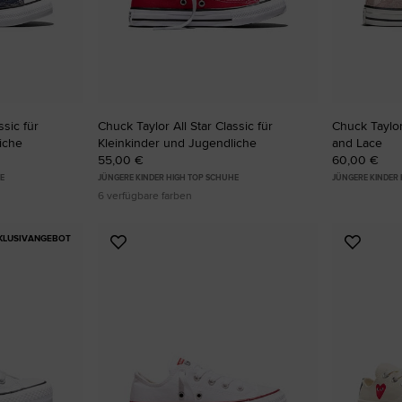
ssic für
Chuck Taylor All Star Classic für
Chuck Taylor
iche
Kleinkinder und Jugendliche
and Lace
55,00 €
60,00 €
E
JÜNGERE KINDER HIGH TOP SCHUHE
JÜNGERE KINDER
6 verfügbare farben
XKLUSIVANGEBOT
Zu
Zu
Favoriten
Favori
hinzufügen
hinzuf