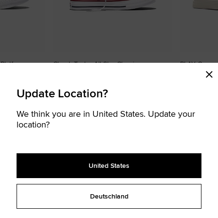
 Platform
Chuck Taylor All Star Classic
PLAY Comme
50,00 €
Heart Chuck
95,00 €
JÜNGERE KINDER LOW TOP SCHUHE
Update Location?
E
JÜNGERE KINDER
6 verfügbare farben
2 verfügbare f
We think you are in United States. Update your
location?
Zu
Zu
Favoriten
Favori
hinzufügen
hinzuf
United States
Deutschland