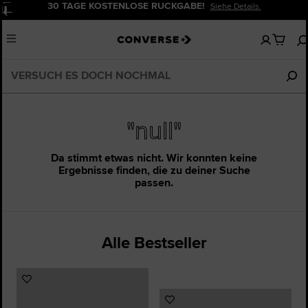
30 TAGE KOSTENLOSE RÜCKGABE!
Siehe Details.
Pause
Keine
Menu
artikel
in
deinem
Warenko
"null"
Da stimmt etwas nicht. Wir konnten keine
Ergebnisse finden, die zu deiner Suche
passen.
Alle Bestseller
Zu
Favoriten
Zu
hinzufügen