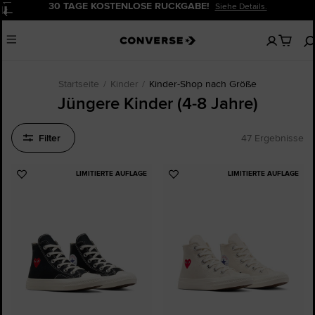
30 TAGE KOSTENLOSE RÜCKGABE!
Siehe Details.
Pause
Keine
Menu
artikel
in
deinem
Warenko
Startseite
Kinder
Kinder-Shop nach Größe
Jüngere Kinder (4-8 Jahre)
Filter
47 Ergebnisse
LIMITIERTE AUFLAGE
LIMITIERTE AUFLAGE
Zu
Zu
Favoriten
Favoriten
hinzufügen
hinzufügen