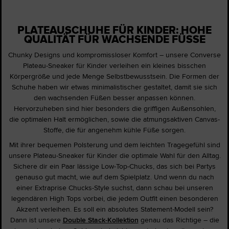
PLATEAUSCHUHE FÜR KINDER: HOHE
QUALITÄT FÜR WACHSENDE FÜSSE
Chunky Designs und kompromissloser Komfort – unsere Converse
Plateau-Sneaker für Kinder verleihen ein kleines bisschen
Körpergröße und jede Menge Selbstbewusstsein. Die Formen der
Schuhe haben wir etwas minimalistischer gestaltet, damit sie sich
den wachsenden Füßen besser anpassen können.
Hervorzuheben sind hier besonders die griffigen Außensohlen,
die optimalen Halt ermöglichen, sowie die atmungsaktiven Canvas-
Stoffe, die für angenehm kühle Füße sorgen.
Mit ihrer bequemen Polsterung und dem leichten Tragegefühl sind
unsere Plateau-Sneaker für Kinder die optimale Wahl für den Alltag.
Sichere dir ein Paar lässige Low-Top-Chucks, das sich bei Partys
genauso gut macht, wie auf dem Spielplatz. Und wenn du nach
einer Extraprise Chucks-Style suchst, dann schau bei unseren
legendären High Tops vorbei, die jedem Outfit einen besonderen
Akzent verleihen. Es soll ein absolutes Statement-Modell sein?
Dann ist unsere
Double Stack-Kollektion
genau das Richtige – die