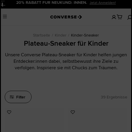
20% RABATT FÜR NEUKUND: INNEN.
Jetzt Anmelden!
Pause
Keine
Menu
artikel
in
deinem
Warenko
Startseite
Kinder
Kinder-Sneaker
Plateau-Sneaker für Kinder
Unsere Converse Plateau-Sneaker für Kinder helfen jungen
Entdecker:innen dabei, selbstbewusst ihre Ziele zu
verfolgen. Inspiriere sie mit Chucks zum Träumen.
Filter
39 Ergebnisse
Zu
Zu
Favoriten
Favoriten
hinzufügen
hinzufügen