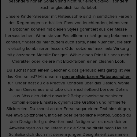
besonders hohen Sohlen sind nicht nur eindrucksvoll, sondern
auch unglaublich komfortabel.
Unsere Kinder-Sneaker mit Plateausohle sind in sämtlichen Farben
des Regenbogens erhältlich. Fans von leuchtenden, intensiven
Farbtönen können mit diesen Styles garantiert aus der Masse
herausstechen. Wenn sie von Pastelltönen nicht genug bekommen
können, findest du hier zudem auch zarte, helle Nuancen, die sich
vielseitig kombinieren lassen. Oder setze auf maximale Wirkung
mit glänzenden Metallic-Designs. Wähle einen Print für noch mehr
Charakter oder kreiere mit Blockfarben einen cleanen Look.
Du suchst nach einem Geschenk, das genauso einzigartig ist wie
das Kind selbst? Mit unseren
personalisierbaren Plateauschuhen
für Kinder hast du die kreative Kontrolle über das Design. Wähle
deinen Canvas aus und tobe dich anschließend bei den Details
aus. Was dich dabei erwartet? Beispielsweise verschieden
kombinierbare Einsätze, dynamische Grafiken und raffinierte
Stickereien. Du kannst an der Ferse sogar einen Text hinzufügen,
wie etwa Spitznamen, Initialen oder persönliche Mottos. Sobald du
dein Design fertig entworfen hast, fertigen wir es nach deinen
Anweisungen an und liefern dir die Schuhe direkt nach Hause.
Schließe dich doch mit deinem jungen Designtalent zusammen