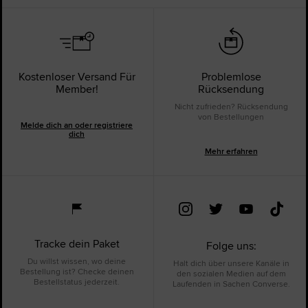
Kostenloser Versand Für
Problemlose
Member!
Rücksendung
Nicht zufrieden? Rücksendung
von Bestellungen
Melde dich an oder registriere
dich
Mehr erfahren
Tracke dein Paket
Folge uns:
Du willst wissen, wo deine
Halt dich über unsere Kanäle in
Bestellung ist? Checke deinen
den sozialen Medien auf dem
Bestellstatus jederzeit.
Laufenden in Sachen Converse.