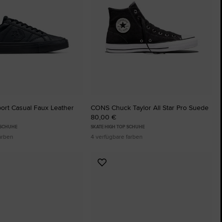
ort Casual Faux Leather
CONS Chuck Taylor All Star Pro Suede
80,00 €
 SCHUHE
SKATE HIGH TOP SCHUHE
arben
4 verfügbare farben
Zu
ten
Favoriten
ügen
hinzufügen