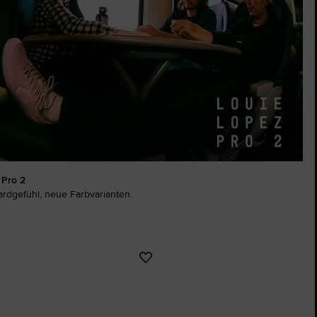
The Chuck Taylor All Star
Nur Ein Schuh. Bis Du Ihn Trägst.
Kaufen
 Pro 2
rdgefühl, neue Farbvarianten.
Zu
ten
Favoriten
ügen
hinzufügen