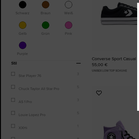
Schwarz
Braun
Weiß
Gelb
Grün
Pink
Purple
Converse Sport Casual
Stil
55,00 €
UNISEX LOW TOP SCHUHE
3
Star Player 76
5
Chuck Taylor All Star Pro
Zu
3
Favoriten
AS 1 Pro
hinzufügen
5
Louie Lopez Pro
1
XXHi
8