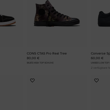
CONS CTAS Pro Real Tree
Converse Sp
80,00 €
60,00 €
SKATE HIGH TOP SCHUHE
UNISEX LOW TOP
2 verfügbare f
Zu
Zu
Favoriten
Favori
hinzufügen
hinzuf