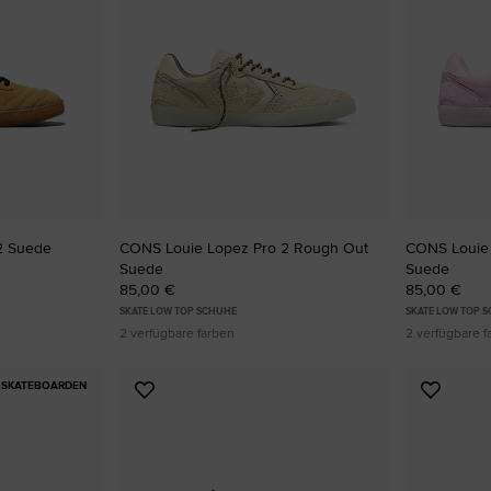
2 Suede
CONS Louie Lopez Pro 2 Rough Out
CONS Louie
Suede
Suede
85,00 €
85,00 €
SKATE LOW TOP SCHUHE
SKATE LOW TOP 
2 verfügbare farben
2 verfügbare f
SKATEBOARDEN
Zu
Zu
Favoriten
Favori
hinzufügen
hinzuf