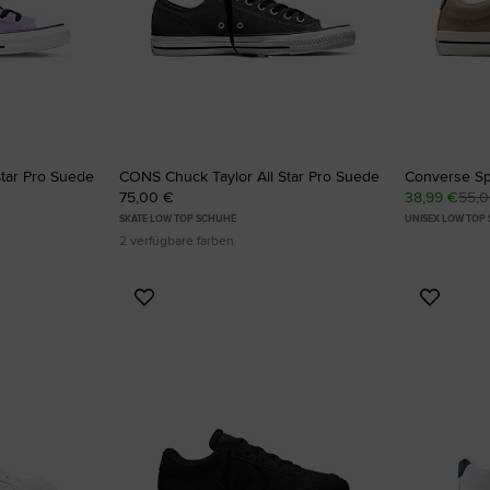
Star Pro Suede
CONS Chuck Taylor All Star Pro Suede
Converse Sp
75,00 €
38,99 €
55,
SKATE LOW TOP SCHUHE
UNISEX LOW TOP
2 verfügbare farben
Zu
Zu
Favoriten
Favori
hinzufügen
hinzuf