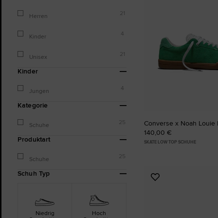
21
Herren
4
Kinder
21
Unisex
Kinder
4
Jungen
Kategorie
25
Converse x Noah Louie 
Schuhe
140,00 €
Produktart
SKATE LOW TOP SCHUHE
25
Schuhe
Schuh Typ
Zu
Favoriten
hinzufügen
Niedrig
Hoch