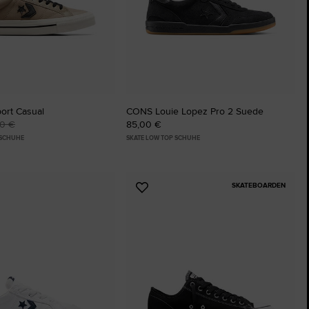
ort Casual
CONS Louie Lopez Pro 2 Suede
00 €
85,00 €
 SCHUHE
SKATE LOW TOP SCHUHE
SKATEBOARDEN
Zu
ten
Favoriten
ügen
hinzufügen