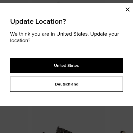
Update Location?
We think you are in United States. Update your
location?
Converse Sport Casual Faux Leather
Star Player 
60,00 €
80,00 €
United States
UNISEX LOW TOP SCHUHE
UNISEX LOW TOP
2 verfügbare farben
3 verfügbare f
Deutschland
SKATEBOARDEN
SKATEBOARDEN
Zu
Zu
Favoriten
Favori
hinzufügen
hinzuf