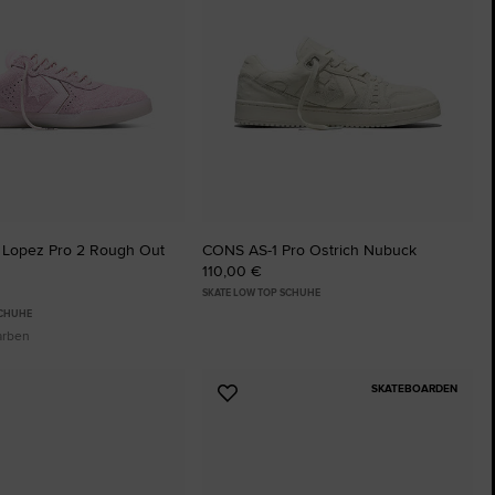
 Lopez Pro 2 Rough Out
CONS AS-1 Pro Ostrich Nubuck
110,00 €
SKATE LOW TOP SCHUHE
SCHUHE
arben
SKATEBOARDEN
Zu
ten
Favoriten
ügen
hinzufügen