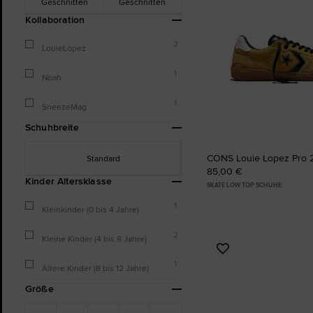
Geschnitten
Geschnitten
Kollaboration
2
LouieLopez
1
Noah
1
SneezeMag
Schuhbreite
CONS Louie Lopez Pro 
Standard
85,00 €
Kinder Altersklasse
SKATE LOW TOP SCHUHE
1
Kleinkinder (0 bis 4 Jahre)
2
Kleine Kinder (4 bis 8 Jahre)
Zu
1
Favoriten
Ältere Kinder (8 bis 12 Jahre)
hinzufügen
Größe