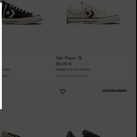
76
Star Player 76
80,00 €
 SCHUHE
UNISEX LOW TOP SCHUHE
arben
3 verfügbare farben
SKATEBOARDEN
Zu
ten
Favoriten
ügen
hinzufügen