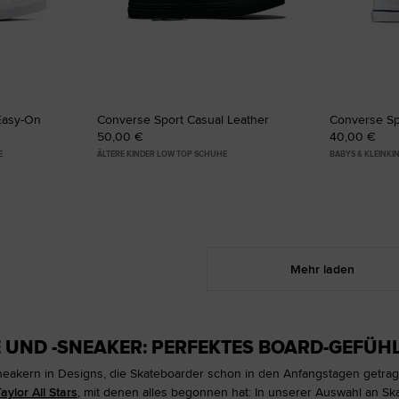
Easy-On
Converse Sport Casual Leather
Converse Sp
50,00 €
40,00 €
E
ÄLTERE KINDER LOW TOP SCHUHE
BABYS & KLEINK
Mehr laden
UND -SNEAKER: PERFEKTES BOARD-GEFÜHL
neakern in Designs, die Skateboarder schon in den Anfangstagen getr
ylor All Stars
, mit denen alles begonnen hat: In unserer Auswahl an S