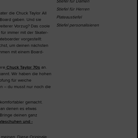
Stiefel für Damen
Stiefel für Herren
ter die Chuck Taylor All
Plateaustiefel
 Board gaben. Und sie
Stiefel personalisieren
eiterer Vorzug? Das coole
für immer mit der Skater-
teboarder vorgestellt:
chst, um deinen nächsten
ammen mit einem Board-
ere
Chuck Taylor 70s
an.
ekannt. Wir haben die hohen
pfung für weiche
en – du musst nur noch die
 komfortabler gemacht.
, an denen es etwas
 Bringe deinen ganz
kateschuhen und -
t meinen. Diese Originale