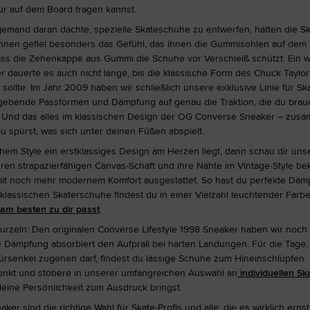
nur auf dem Board tragen kannst.
emand daran dachte, spezielle Skateschuhe zu entwerfen, hatten die Ska
. Ihnen gefiel besonders das Gefühl, das ihnen die Gummisohlen auf dem
ss die Zehenkappe aus Gummi die Schuhe vor Verschleiß schützt. Ein w
r dauerte es auch nicht lange, bis die klassische Form des Chuck Taylor 
sollte. Im Jahr 2009 haben wir schließlich unsere exklusive Linie für Ska
 gebende Passformen und Dämpfung auf genau die Traktion, die du brau
n. Und das alles im klassischen Design der OG Converse Sneaker – zus
u spürst, was sich unter deinen Füßen abspielt.
hem Style ein erstklassiges Design am Herzen liegt, dann schau dir uns
hren strapazierfähigen Canvas-Schaft und ihre Nähte im Vintage-Style b
mit noch mehr modernem Komfort ausgestattet. So hast du perfekte Däm
klassischen Skaterschuhe findest du in einer Vielzahl leuchtender Farb
am besten zu dir passt
.
urzeln: Den originalen Converse Lifestyle 1998 Sneaker haben wir noch
Dämpfung absorbiert den Aufprall bei harten Landungen. Für die Tage
rsenkel zugehen darf, findest du lässige Schuhe zum Hineinschlüpfen.
unkt und stöbere in unserer umfangreichen Auswahl an
individuellen S
deine Persönlichkeit zum Ausdruck bringst.
r sind die richtige Wahl für Skate-Profis und alle, die es wirklich erns