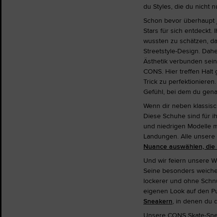
du Styles, die du nicht 
Schon bevor überhaupt j
Stars für sich entdeckt
wussten zu schätzen, da
Streetstyle-Design. Dahe
Ästhetik verbunden sein 
CONS. Hier treffen Halt
Trick zu perfektioniere
Gefühl, bei dem du gena
Wenn dir neben klassisc
Diese Schuhe sind für i
und niedrigen Modelle 
Landungen. Alle unsere 
Nuance auswählen, die 
Und wir feiern unsere W
Seine besonders weiche 
lockerer und ohne Schnü
eigenen Look auf den P
Sneakern
, in denen du 
Unsere CONS Skate-Sneake