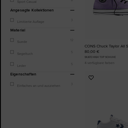
Sport Casual
Angesagte Kollektionen
3
Limitierte Auflage
Material
12
Suede
CONS Chuck Taylor All 
80,00 €
5
Segeltuch
SKATE HIGH TOP SCHUHE
4 verfügbare farben
5
Leder
Eigenschaften
Zu
3
Favoriten
Einfaches an und ausziehen
hinzufügen