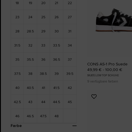
18
19
20
21
22
23
24
25
26
27
28
28.5
29
30
31
31.5
32
33
33.5
34
35
35.5
36
36.5
37
CONS AS-1 Pro Suede
49,99 € - 100,00 €
37.5
38
38.5
39
39.5
SKATE LOW TOP SCHUHE
9 verfügbare farben
40
40.5
41
41.5
42
Zu
42.5
43
44
44.5
45
Favoriten
hinzufügen
46
46.5
47.5
48
Farbe