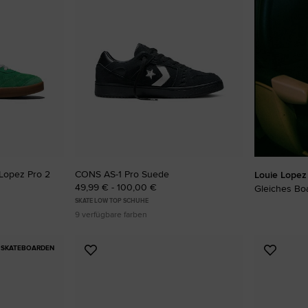
RUN STAR CRUSH
Auffälliger. Mutiger. Mehr Du Selbst.
Shoppen
Lopez Pro 2
CONS AS-1 Pro Suede
Louie Lopez
49,99 € - 100,00 €
Gleiches Boa
SKATE LOW TOP SCHUHE
9 verfügbare farben
SKATEBOARDEN
Zu
Zu
Favoriten
Favori
hinzufügen
hinzuf