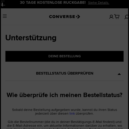
30 TAGE KOSTENLOSE RÜCKGABE!
Siehe Details.
Pause
Keine
Menu
artikel
in
deinem
Warenko
Unterstützung
DEINE BESTELLUNG
BESTELLSTATUS ÜBERPRÜFEN
Wie überprüfe ich meinen Bestellstatus?
Sobald deine Bestellung aufgegeben wurde, kannst du ihren Status
jederzeit über diesen
link
überprüfen.
Gib die Bestellnummer (die du in deiner Bestätigungs-E-Mail findest) und
die E-Mail-Adresse ein, um aktuelle Informationen darüber zu erhalten, wo