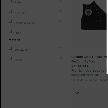
15
Glitter
16
Hochzeit
98
Personalisieren
4
Pride
Material
76
Segeltuch
Custom Chuck Taylor All S
18
Leder
Platform By You
Ab 110,00 €
Premium-Upgrades verf
UNISEX HIGH TOP SCHUHE
Erstell deine eigenen Sign
Zu
Favoriten
hinzufügen