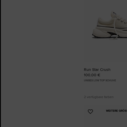
Run Star Crush
100,00 €
UNISEX LOW TOP SCHUHE
2 verfügbare farben
WEITERE GRÖS
Zu
Favoriten
hinzufügen