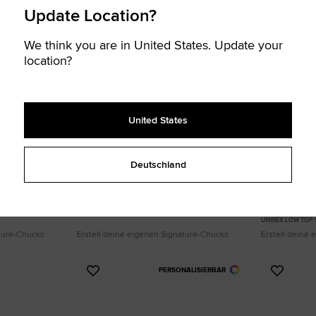
Update Location?
We think you are in United States. Update your
location?
United States
Deutschland
tar Lift
Custom Chuck Taylor All Star Lift
Custom Chuck
Platform By You
Platform By 
Ab 110,00 €
Ab 105,00 €
ügbar
Premium-Upg
UNISEX HIGH TOP SCHUHE
UNISEX LOW TOP
ature-Chucks
Erstell deine eigenen Signature-Chucks
Erstell deine
PERSONALISIERBAR
Zu
Zu
Favoriten
Favori
hinzufügen
hinzuf