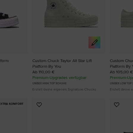
RUN STAR CRUSH
Auffälliger. Mutiger. Mehr Du Selbst.
Shoppen
tform
Custom Chuck Taylor All Star Lift
Custom Chuck
Platform By You
Platform By 
Ab 110,00 €
Ab 105,00 €
Premium-Upgrades verfügbar
Premium-Upg
UNISEX HIGH TOP SCHUHE
UNISEX LOW TOP
Erstell deine eigenen Signature-Chucks
Erstell deine
EXTRA KOMFORT
Zu
Zu
Favoriten
Favori
hinzufügen
hinzuf