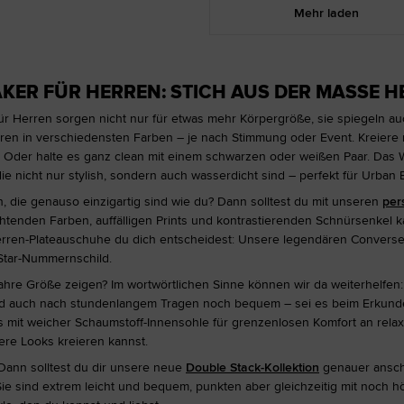
Mehr laden
KER FÜR HERREN: STICH AUS DER MASSE 
 Herren sorgen nicht nur für etwas mehr Körpergröße, sie spiegeln auch 
ren in verschiedensten Farben – je nach Stimmung oder Event. Kreiere 
Oder halte es ganz clean mit einem schwarzen oder weißen Paar. Das Wette
e nicht nur stylish, sondern auch wasserdicht sind – perfekt für Urban E
 die genauso einzigartig sind wie du? Dann solltest du mit unseren
per
htenden Farben, auffälligen Prints und kontrastierenden Schnürsenkel k
erren-Plateauschuhe du dich entscheidest: Unsere legendären Converse-
-Star-Nummernschild.
ahre Größe zeigen? Im wortwörtlichen Sinne können wir da weiterhelfen
nd auch nach stundenlangem Tragen noch bequem – sei es beim Erkunde
s mit weicher Schaumstoff-Innensohle für grenzenlosen Komfort an relax
re Looks kreieren kannst.
 Dann solltest du dir unsere neue
Double Stack-Kollektion
genauer anscha
e sind extrem leicht und bequem, punkten aber gleichzeitig mit noch höh