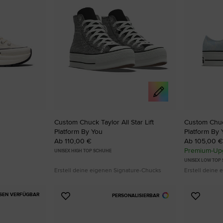
Custom Chuck Taylor All Star Lift
Custom Chuck
Platform By You
Platform By 
Ab 110,00 €
Ab 105,00 €
Premium-Upg
UNISEX HIGH TOP SCHUHE
UNISEX LOW TOP
Erstell deine eigenen Signature-Chucks
Erstell deine
SEN VERFÜGBAR
PERSONALISIERBAR
Zu
Zu
Favoriten
Favori
hinzufügen
hinzuf