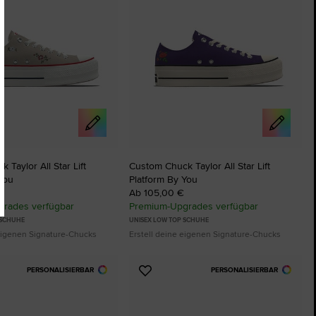
 Taylor All Star Lift
Custom Chuck Taylor All Star Lift
You
Platform By You
Ab 105,00 €
rades verfügbar
Premium-Upgrades verfügbar
 SCHUHE
UNISEX LOW TOP SCHUHE
 eigenen Signature-Chucks
Erstell deine eigenen Signature-Chucks
PERSONALISIERBAR
PERSONALISIERBAR
Zu
ten
Favoriten
ügen
hinzufügen