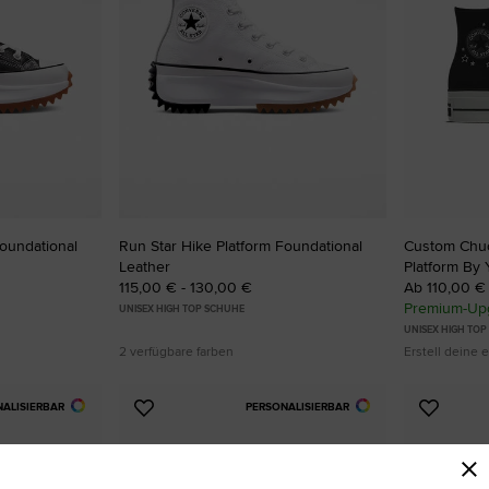
Foundational
Run Star Hike Platform Foundational
Custom Chuck
Leather
Platform By 
115,00 € - 130,00 €
Ab 110,00 €
Premium-Upg
UNISEX HIGH TOP SCHUHE
UNISEX HIGH TO
2 verfügbare farben
Erstell deine
NALISIERBAR
PERSONALISIERBAR
Zu
Zu
Favoriten
Favori
hinzufügen
hinzuf