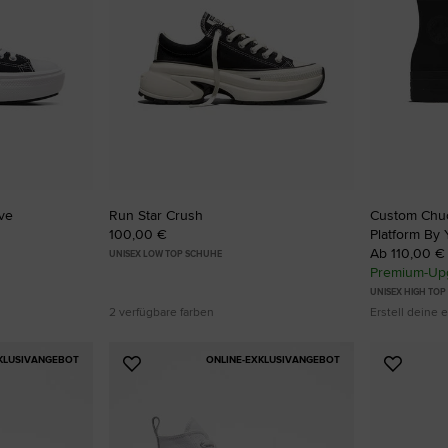
ove
Run Star Crush
Custom Chuck
100,00 €
Platform By 
Ab 110,00 €
UNISEX LOW TOP SCHUHE
Premium-Upg
UNISEX HIGH TO
2 verfügbare farben
Erstell deine
XKLUSIVANGEBOT
ONLINE-EXKLUSIVANGEBOT
Zu
Zu
Favoriten
Favori
hinzufügen
hinzuf