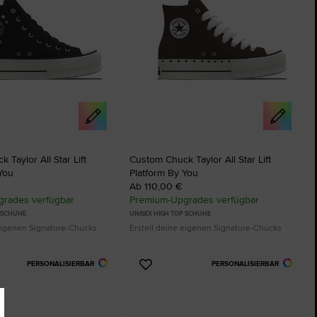
 Taylor All Star Lift
Custom Chuck Taylor All Star Lift
You
Platform By You
Ab 110,00 €
rades verfügbar
Premium-Upgrades verfügbar
P SCHUHE
UNISEX HIGH TOP SCHUHE
 eigenen Signature-Chucks
Erstell deine eigenen Signature-Chucks
PERSONALISIERBAR
PERSONALISIERBAR
Zu
ten
Favoriten
ügen
hinzufügen