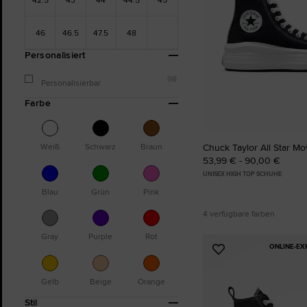
46
46.5
47.5
48
Personalisiert
98
Personalisierbar
Farbe
Chuck Taylor All Star M
Weiß
Schwarz
Braun
53,99 € - 90,00 €
UNISEX HIGH TOP SCHUHE
Blau
Grün
Pink
4 verfügbare farben
Gray
Purple
Rot
ONLINE-E
Zu
Favoriten
hinzufügen
Gelb
Beige
Orange
Stil