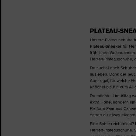
PLATEAU-SNEA
Unsere Plateauschuhe für
Plateau-Sneaker
für Her
fröhlichen Gelbnuancen. 
Herren-Plateauschuhe, di
Du suchst nach Schuhen,
ausleben. Dank der leuc
Aber egal, für welche H
Knöchel bis hin zum All
Du möchtest im Alltag w
extra Höhe, sondern si
Flatform-Paar aus Canva
denen du etwas elegante
Eine Sohle reicht nicht?
Herren-Plateauschuhe. Si