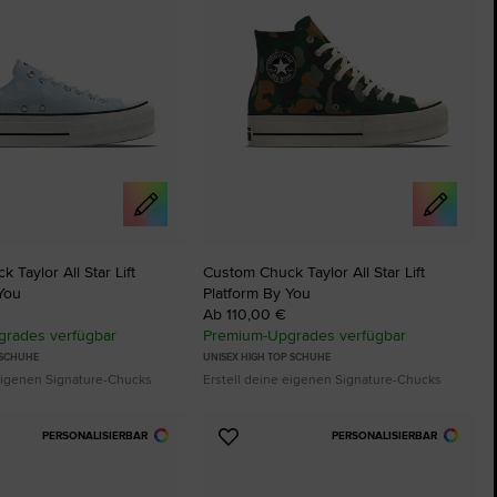
 Taylor All Star Lift
Custom Chuck Taylor All Star Lift
You
Platform By You
Ab 110,00 €
rades verfügbar
Premium-Upgrades verfügbar
 SCHUHE
UNISEX HIGH TOP SCHUHE
 eigenen Signature-Chucks
Erstell deine eigenen Signature-Chucks
PERSONALISIERBAR
PERSONALISIERBAR
Zu
ten
Favoriten
ügen
hinzufügen