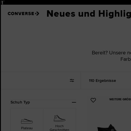
Pause
Chuck Tay
Neues und Highli
Stars
Alle anzeig
Klassische 
Chuck 70
Bereit? Unsere n
Throwback
Farb
Farbe auswä
Prints & Mus
Neuheite
110 Ergebnisse
Neuheiten f
Neuheiten f
WEITERE GRÖS
Ergebnisse
Zu
Schuh Typ
eingrenzen
Favoriten
Neuheiten fü
nach:
hinzufügen
Hoch
Plateau
Geschnitten