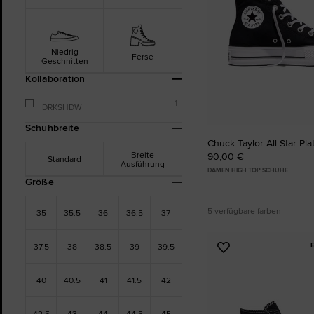
Niedrig
Ferse
Geschnitten
Kollaboration
1
DRKSHDW
Schuhbreite
Chuck Taylor All Star Pla
Breite
90,00 €
Standard
Ausführung
DAMEN HIGH TOP SCHUHE
Größe
5 verfügbare farben
35
35.5
36
36.5
37
37.5
38
38.5
39
39.5
Zu
Favoriten
hinzufügen
40
40.5
41
41.5
42
42.5
43
44
44.5
45