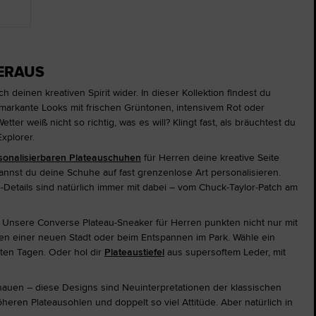
HERAUS
deinen kreativen Spirit wider. In dieser Kollektion findest du
markante Looks mit frischen Grüntonen, intensivem Rot oder
r weiß nicht so richtig, was es will? Klingt fast, als bräuchtest du
xplorer.
sonalisierbaren Plateauschuhen
für Herren deine kreative Seite
annst du deine Schuhe auf fast grenzenlose Art personalisieren.
Details sind natürlich immer mit dabei – vom Chuck-Taylor-Patch am
: Unsere Converse Plateau-Sneaker für Herren punkten nicht nur mit
n einer neuen Stadt oder beim Entspannen im Park. Wähle ein
ten Tagen. Oder hol dir
Plateaustiefel
aus supersoftem Leder, mit
uen – diese Designs sind Neuinterpretationen der klassischen
eren Plateausohlen und doppelt so viel Attitüde. Aber natürlich in