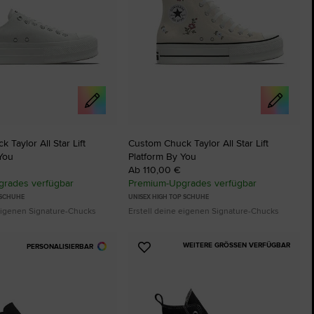
The Chuck Taylor All Star
Nur Ein Schuh. Bis Du Ihn Trägst.
Kaufen
 Taylor All Star Lift
Custom Chuck Taylor All Star Lift
You
Platform By You
Ab 110,00 €
rades verfügbar
Premium-Upgrades verfügbar
 SCHUHE
UNISEX HIGH TOP SCHUHE
 eigenen Signature-Chucks
Erstell deine eigenen Signature-Chucks
WEITERE GRÖSSEN VERFÜGBAR
PERSONALISIERBAR
Zu
ten
Favoriten
ügen
hinzufügen