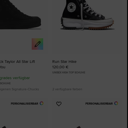
 Taylor All Star Lift
Run Star Hike
You
120,00 €
UNISEX HIGH TOP SCHUHE
rades verfügbar
P SCHUHE
 eigenen Signature-Chucks
2 verfügbare farben
PERSONALISIERBAR
PERSONALISIERBAR
Zu
ten
Favoriten
ügen
hinzufügen