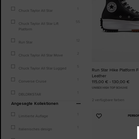
1
Chuck Taylor All Star
55
Chuck Taylor All Star Lift
Platform
12
Run Star
2
Chuck Taylor All Star Move
5
Chuck Taylor All Star Lugged
Run Star Hike Platform 
Leather
1
115,00 € - 130,00 €
Converse Cruise
UNISEX HIGH TOP SCHUHE
1
DBLDRKSTAR
2 verfügbare farben
Angesagte Kollektionen
1
PERSO
Limitierte Auflage
Zu
Favoriten
1
Italienisches design
hinzufügen