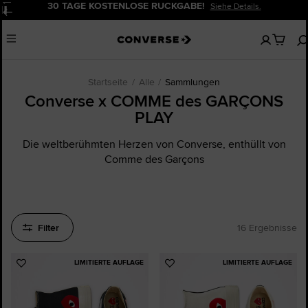
 KOSTENLOSE RÜCKGABE!
20% RABAT
Siehe Details.
Pause
Keine
Menu
artikel
in
deinem
Warenko
Startseite
Alle
Sammlungen
Converse x COMME des GARÇONS
PLAY
Die weltberühmten Herzen von Converse, enthüllt von
Comme des Garçons
Filter
16 Ergebnisse
LIMITIERTE AUFLAGE
LIMITIERTE AUFLAGE
Zu
Zu
Favoriten
Favoriten
hinzufügen
hinzufügen