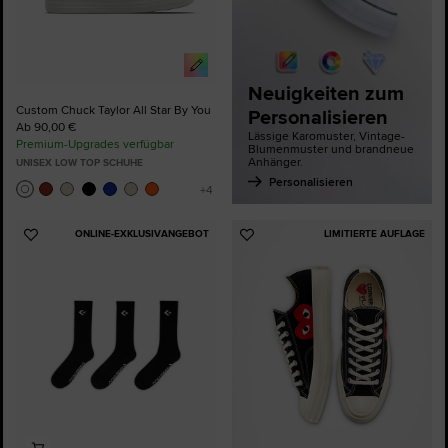
Neuigkeiten zum
Custom Chuck Taylor All Star By You
Personalisieren
Ab 90,00 €
Lässige Karomuster, Vintage-
Premium-Upgrades verfügbar
Blumenmuster und brandneue
Anhänger.
UNISEX LOW TOP SCHUHE
Personalisieren
ONLINE-EXKLUSIVANGEBOT
LIMITIERTE AUFLAGE
Zu
Zu
Favoriten
Favoriten
hinzufügen
hinzufügen