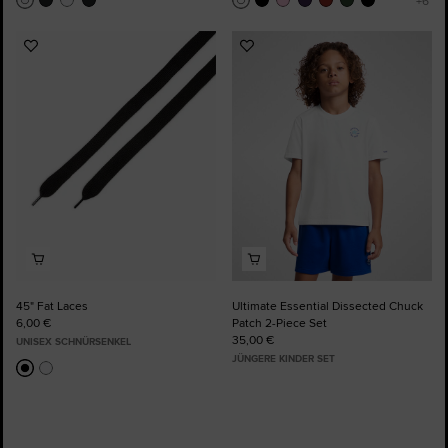
Zu
Zu
Favoriten
Favoriten
hinzufügen
hinzufügen
45" Fat Laces
Ultimate Essential Dissected Chuck
6,00 €
Patch 2-Piece Set
35,00 €
UNISEX SCHNÜRSENKEL
JÜNGERE KINDER SET