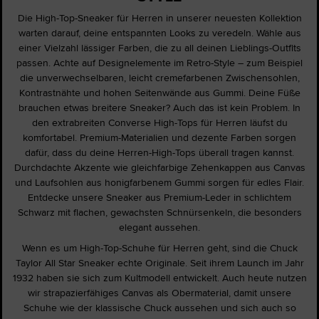
Die High-Top-Sneaker für Herren in unserer neuesten Kollektion
warten darauf, deine entspannten Looks zu veredeln. Wähle aus
einer Vielzahl lässiger Farben, die zu all deinen Lieblings-Outfits
passen. Achte auf Designelemente im Retro-Style – zum Beispiel
die unverwechselbaren, leicht cremefarbenen Zwischensohlen,
Kontrastnähte und hohen Seitenwände aus Gummi. Deine Füße
brauchen etwas breitere Sneaker? Auch das ist kein Problem. In
den extrabreiten Converse High-Tops für Herren läufst du
komfortabel. Premium-Materialien und dezente Farben sorgen
dafür, dass du deine Herren-High-Tops überall tragen kannst.
Durchdachte Akzente wie gleichfarbige Zehenkappen aus Canvas
und Laufsohlen aus honigfarbenem Gummi sorgen für edles Flair.
Entdecke unsere Sneaker aus Premium-Leder in schlichtem
Schwarz mit flachen, gewachsten Schnürsenkeln, die besonders
elegant aussehen.
Wenn es um High-Top-Schuhe für Herren geht, sind die Chuck
Taylor All Star Sneaker echte Originale. Seit ihrem Launch im Jahr
1932 haben sie sich zum Kultmodell entwickelt. Auch heute nutzen
wir strapazierfähiges Canvas als Obermaterial, damit unsere
Schuhe wie der klassische Chuck aussehen und sich auch so