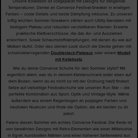
Unsere Kollektion ist vollgepackt mit Designs für steigende
Temperaturen. Denke an Converse Festival-Sneaker in knalligen
Farben – coole Details und beste Dämpfung inklusive. Zu unseren
luftig leichten Sommer-Sneakern zählen auch Utility-Sandalen mit
klobigem Plateau und robusten verstellbaren Riemen. Erwarte
praktische Klettverschlüsse, die das An- und Ausziehen
erleichtern. Sowie Schaumstoffdämpfungen, mit denen du wie auf
Wolken läufst. Oder lass deinen Look durch die Decke gehen mit
schwindelerregenden
Doublestack-Plateaus
oder einem
Modell
mit Keilabsatz
.
Wie du deine Converse Schuhe für den Sommer stylst? Mit
eigentlich allem, was du in deinem Kleiderschrank (oder eben auf
dem Boden, wenn du es nicht so mit der Ordnung hast) findest.
Setze auf vielseitige Festivalschuhe wie unseren Run Star – die
perfekte Kombination aus Sport, Optik und Vintage-Style. Wähle
außerdem aus einem Regenbogen an poppigen Farben und
neutralen Nuancen und finde die Option, die am besten zu dir
passt.
Feiere diesen Sommer ein echtes Converse Festival. Die Rede ist
von bewährten Designs mit Retro-Elementen wie einer Mittelsohle
in Egret, kunstvollen Nähten und einer höheren Seitenwand aus