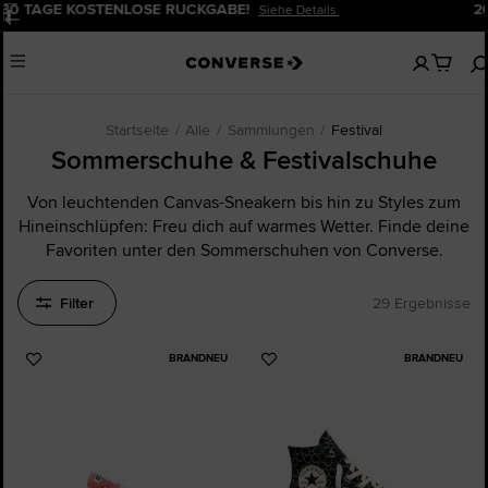
20% RABATT FÜR NEUKUND: INNEN.
Jetzt Anmelden!
Pause
Keine
Menu
artikel
in
deinem
Warenko
Startseite
Alle
Sammlungen
Festival
Sommerschuhe & Festivalschuhe
Von leuchtenden Canvas-Sneakern bis hin zu Styles zum
Hineinschlüpfen: Freu dich auf warmes Wetter. Finde deine
Favoriten unter den Sommerschuhen von Converse.
Filter
29 Ergebnisse
BRANDNEU
BRANDNEU
Zu
Zu
Favoriten
Favoriten
hinzufügen
hinzufügen