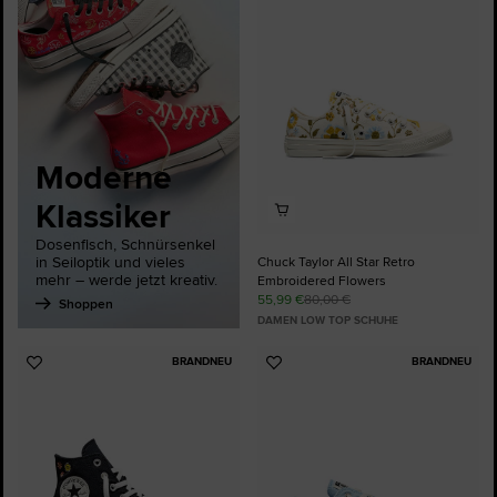
hinzufügen
Moderne
Klassiker
Dosenfisch, Schnürsenkel
in Seiloptik und vieles
Chuck Taylor All Star Retro
mehr – werde jetzt kreativ.
Embroidered Flowers
55,99 €
80,00 €
Shoppen
DAMEN LOW TOP SCHUHE
BRANDNEU
BRANDNEU
Zu
Zu
Favoriten
Favoriten
hinzufügen
hinzufügen