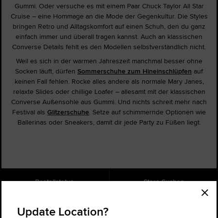
Gummi. Oder versuche es mit einem Paar Chuck Taylor All Star
Cruise – eine Hommage an die Mode der Gegenkultur. Die Styles
bringen Retro und Alltagskomfort auf einen Schuh, den du ganz
einfach immer und überall tragen kannst. Auch an klassischen
Converse Details fehlt es den Modellen selbstverständlich nicht.
Weil es sich in der warmen Jahreszeit manchmal besser ohne
Socken läuft, dürfen
Sommerschuhe zum Hineinschlüpfen
auf
keinen Fall fehlen. Rocke alles andere als normale Mary Janes,
relaxte Slides oder chillige Loafer – allesamt mit der klassischen
Converse Außensohle aus Gummi. Und nichts schreit mehr nach
Festival als
Glitzerschuhe
. Setze auf schimmernde Optionen wie
Ballerinas oder Sneakers, damit dir jede Party zu Füßen liegt.
Bestellstatus
Store Suchen
Hilfe
Über uns
Update Location?