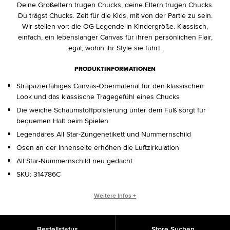
Deine Großeltern trugen Chucks, deine Eltern trugen Chucks.
Du trägst Chucks. Zeit für die Kids, mit von der Partie zu sein.
Wir stellen vor: die OG-Legende in Kindergröße. Klassisch,
einfach, ein lebenslanger Canvas für ihren persönlichen Flair,
egal, wohin ihr Style sie führt.
PRODUKTINFORMATIONEN
Strapazierfähiges Canvas-Obermaterial für den klassischen
Look und das klassische Tragegefühl eines Chucks
Die weiche Schaumstoffpolsterung unter dem Fuß sorgt für
bequemen Halt beim Spielen
Legendäres All Star-Zungenetikett und Nummernschild
Ösen an der Innenseite erhöhen die Luftzirkulation
All Star-Nummernschild neu gedacht
SKU:
314786C
CHUCK TAYLOR ALL STAR ORIGINS
Weitere Infos +
Der Chuck Taylor All Star hat sich seit seiner Erschaffung im
Jahr 1917 verändert. Trotz der sich ständig wandelnden Mode
Bestellstatus
Store Suchen