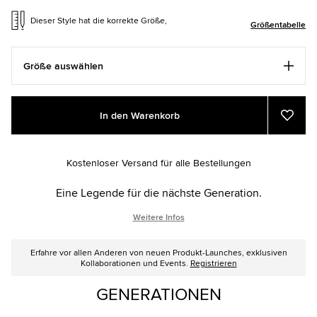
Dieser Style hat die korrekte Größe,
Größentabelle
Größe auswählen
Add
Product
In den Warenkorb
to
Actions
Zu
Favor
cart
hinzu
options
Kostenloser Versand für alle Bestellungen
Eine Legende für die nächste Generation.
Weitere Infos
Erfahre vor allen Anderen von neuen Produkt-Launches, exklusiven
Kollaborationen und Events.
Registrieren
GENERATIONEN