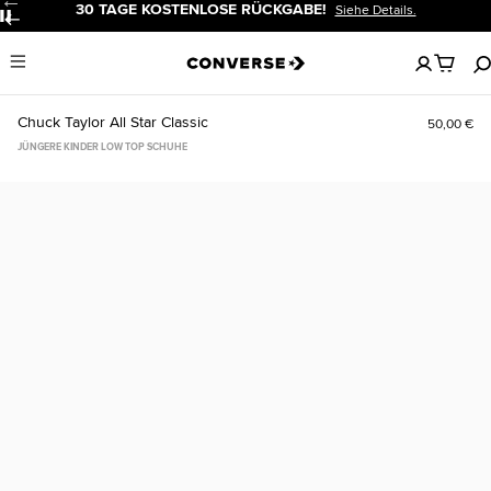
30 TAGE KOSTENLOSE RÜCKGABE!
Siehe Details.
Pause
Keine
Menu
artikel
in
deinem
Chuck Taylor All Star Classic
50,00 €
Warenko
JÜNGERE KINDER LOW TOP SCHUHE