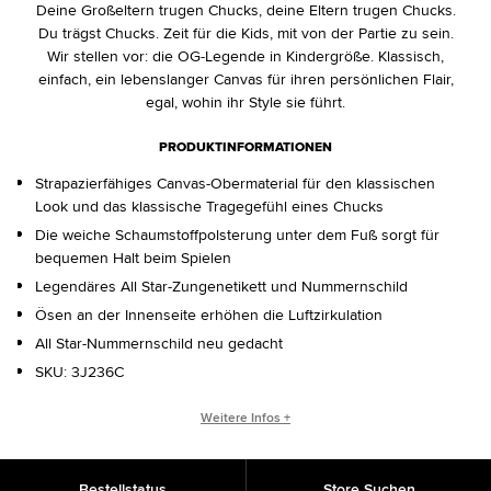
Deine Großeltern trugen Chucks, deine Eltern trugen Chucks.
Du trägst Chucks. Zeit für die Kids, mit von der Partie zu sein.
Wir stellen vor: die OG-Legende in Kindergröße. Klassisch,
einfach, ein lebenslanger Canvas für ihren persönlichen Flair,
egal, wohin ihr Style sie führt.
PRODUKTINFORMATIONEN
Strapazierfähiges Canvas-Obermaterial für den klassischen
Look und das klassische Tragegefühl eines Chucks
Die weiche Schaumstoffpolsterung unter dem Fuß sorgt für
bequemen Halt beim Spielen
Legendäres All Star-Zungenetikett und Nummernschild
Ösen an der Innenseite erhöhen die Luftzirkulation
All Star-Nummernschild neu gedacht
SKU:
3J236C
CHUCK TAYLOR ALL STAR ORIGINS
Weitere Infos +
Der Chuck Taylor All Star hat sich seit seiner Erschaffung im
Jahr 1917 verändert. Trotz der sich ständig wandelnden Mode
Bestellstatus
Store Suchen