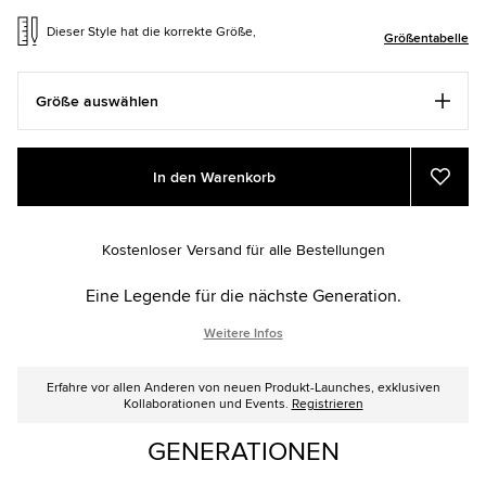
Dieser Style hat die korrekte Größe,
Größentabelle
Größe auswählen
Add
Product
In den Warenkorb
to
Actions
Zu
Favor
cart
hinzu
options
Kostenloser Versand für alle Bestellungen
Eine Legende für die nächste Generation.
Weitere Infos
Erfahre vor allen Anderen von neuen Produkt-Launches, exklusiven
Kollaborationen und Events.
Registrieren
GENERATIONEN