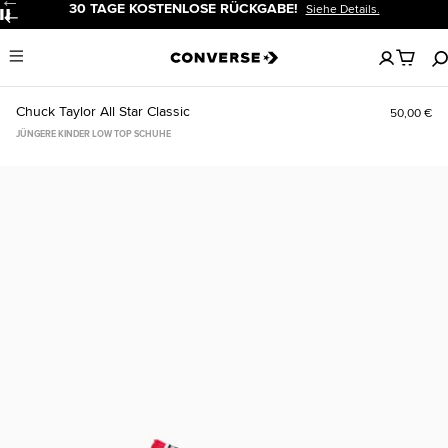
30 TAGE KOSTENLOSE RÜCKGABE!
Siehe Details.
Pause
Keine
Menu
artikel
in
deinem
Chuck Taylor All Star Classic
50,00 €
Warenko
JÜNGERE KINDER LOW TOP SCHUHE