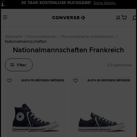
30 TAGE KOSTENLOSE RÜCKGABE!
Siehe Details.
Pause
Keine
Menu
artikel
in
deinem
Warenko
Startseite
Personalisieren
Personalisierte Kollektionen
Nationalmannschaften
Nationalmannschaften Frankreich
Filter
3 Ergebnisse
AUCH IN GROSSEN GRÖSSEN
AUCH IN GROSSEN GRÖSSEN
Zu
Zu
Favoriten
Favoriten
hinzufügen
hinzufügen