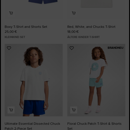
Boxy T-Shirt and Shorts Set
Red, White, and Chucks T-Shirt
25,00 €
18,00 €
KLEINKIND SET
ÄLTERE KINDER T-SHIRT
BRANDNEU
Zu
Zu
Favoriten
Favoriten
hinzufügen
hinzufügen
Ultimate Essential Dissected Chuck
Floral Chuck Patch T-Shirt & Shorts
Patch 2-Piece Set
Set