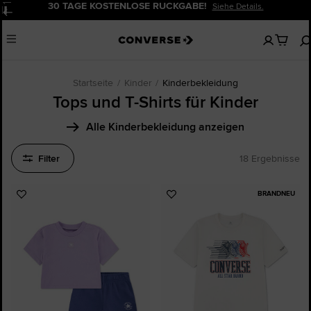
30 TAGE KOSTENLOSE RÜCKGABE!
Siehe Details.
Pause
Keine
Menu
artikel
in
deinem
Warenko
Startseite
Kinder
Kinderbekleidung
Tops und T-Shirts für Kinder
Alle Kinderbekleidung anzeigen
Filter
18 Ergebnisse
BRANDNEU
Zu
Zu
Favoriten
Favoriten
hinzufügen
hinzufügen