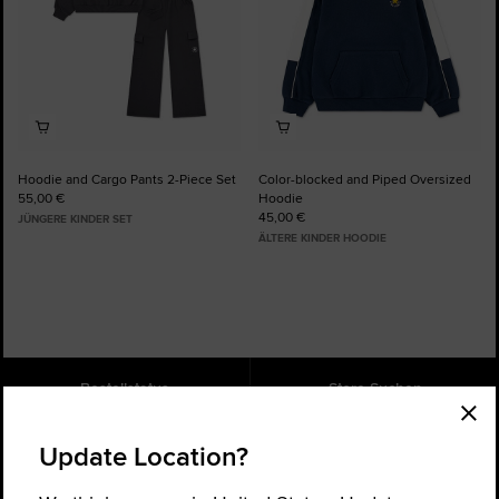
Hoodie and Cargo Pants 2-Piece Set
Color-blocked and Piped Oversized
55,00 €
Hoodie
45,00 €
JÜNGERE KINDER SET
ÄLTERE KINDER HOODIE
Bestellstatus
Store Suchen
Hilfe
Über uns
Update Location?
Für News und Updates registrieren