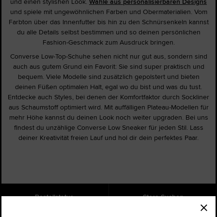
und einen stylishen Look.
Wähle aus personalisierbaren Designs
und spiele mit ungewöhnlichen Farben und Obermaterialien. Vom
Farbton über das Innenfutter bis hin zu den Schnürsenkeln kannst
du alle Details selbst bestimmen und so deinen persönlichen
Fashion-Geschmack zum Ausdruck bringen.
Converse Low-Top-Schuhe sehen nicht nur gut aus, sondern sind
auch aus gutem Grund ein Favorit: Sie sind super praktisch und
bequem. Viele Modelle sind zusätzlich gepolstert und bieten
deinen Füßen optimalen Halt, egal wo du bist und was du tust.
Entdecke auch Styles, bei denen der Komfortfaktor durch Sockliner
aus Schaumstoff optimiert wird. Mit auffälligen Plateau-Modellen für
mehr Höhe kannst du deinen Look noch weiter upgraden. Bei uns
findest du unzählige Converse Low Sneaker für jeden Stil. Lass
deiner Kreativität freien Lauf und hol dir dein perfektes Paar.
Bestellstatus
Store Suchen
Hilfe