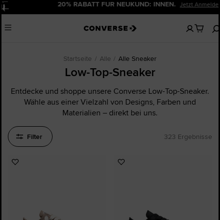
20% RABATT FÜR NEUKUND: INNEN.
Jetzt Anmelden!
Pause
Keine
Menu
artikel
in
deinem
Warenko
Startseite
Alle
Alle Sneaker
Low-Top-Sneaker
Entdecke und shoppe unsere Converse Low-Top-Sneaker.
Wähle aus einer Vielzahl von Designs, Farben und
Materialien – direkt bei uns.
Filter
323 Ergebnisse
Zu
Zu
Favoriten
Favoriten
hinzufügen
hinzufügen