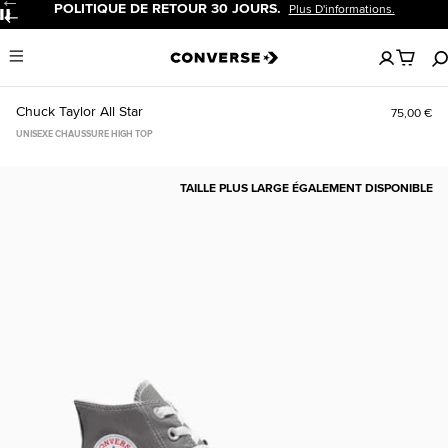
POLITIQUE DE RETOUR 30 JOURS.
Plus D'informations.
Pause
Aucun
Menu
articles
dans
votre
Chuck Taylor All Star
75,00 €
panier
UNISEXE CHAUSSURE HIGH TOP
TAILLE PLUS LARGE ÉGALEMENT DISPONIBLE