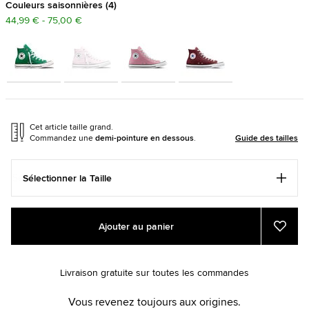
Couleurs saisonnières
4
44,99 € - 75,00 €
Cet article taille grand.
Commandez une
demi-pointure en dessous
.
Guide des tailles
Sélectionner la Taille
Add
Product
Ajouter au panier
to
Actions
Ajout
aux
cart
favori
options
Livraison gratuite sur toutes les commandes
Vous revenez toujours aux origines.