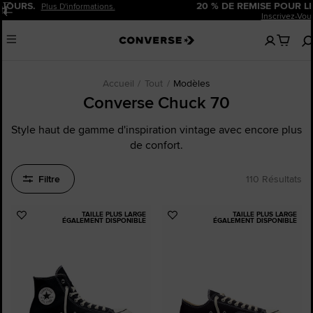
20 % DE REMISE POUR LES NOUVEAUX CLIENTS.
Pause
Inscrivez-Vous Maintenant!
Aucun
Menu
articles
dans
votre
panier
Accueil
Tout
Modèles
Converse Chuck 70
Style haut de gamme d'inspiration vintage avec encore plus
de confort.
Filtre
110 Résultats
TAILLE PLUS LARGE
TAILLE PLUS LARGE
Ajouter
Ajouter
ÉGALEMENT DISPONIBLE
ÉGALEMENT DISPONIBLE
aux
aux
favoris
favoris