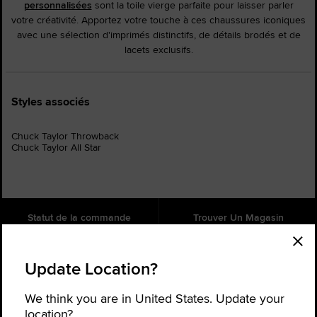
personnalisées
sont la toile vierge parfaite pour laisser parler
votre créativité. Apportez votre touche à ces chaussures iconiques
avec une sélection d'imprimés distinctifs, de détails brodés et de
lacets exclusifs.
Styles associés
Chuck Taylor Throwback
Chuck Taylor All Star
Statut de la commande
Trouver Un Magasin
Aide
À propos
Update Location?
Inscrivez-vous pour recevoir des
nouvelles
We think you are in United States. Update your
Soyez le premier à être informé des nouveaux produits, collaborations
location?