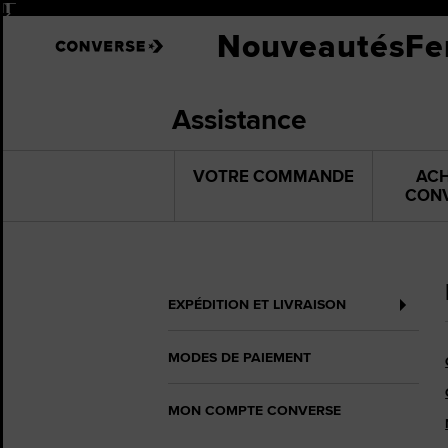
Pause
Chu
Nouveautés
F
Sta
Voir
Assistance
Conv
Chu
VOTRE COMMANDE
ACH
Thr
CON
Ache
Impr
Le
EXPÉDITION ET LIVRAISON
Nou
Nou
MODES DE PAIEMENT
Nouv
MON COMPTE CONVERSE