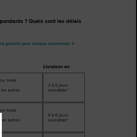
The Chuck Taylor All
espondants ? Quels sont les délais
i.
Juste Une Chaussure. Jusqu
La Portiez.
dard gratuite pour chaque commande. Il
Acheter
Livraison en
pour toute
3 à 5 jours
 les autres
ouvrables*
pour toute
5 à 6 jours
 les autres
ouvrables*