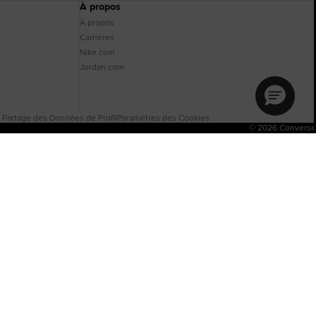
À propos
À propos
Carrières
Nike.com
Jordan.com
e Partage des Données de Profil
Paramètres des Cookies
© 2026 Converse