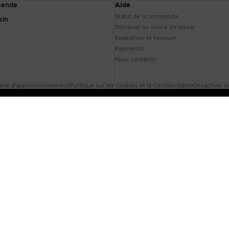
mande
Aide
Statut de la commande
sin
Démarrer ou suivre un retour
Expédition et livraison
Paiements
Nous contacter
îne d'approvisionnement
Politique sur les Cookies et la Confidentialité
Désactiver l