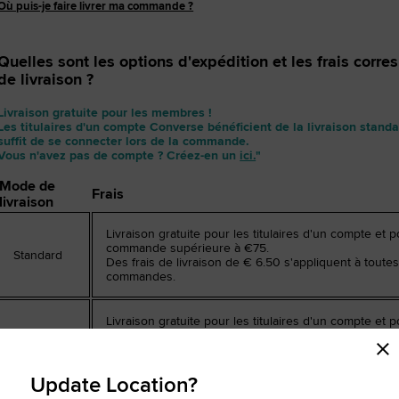
Où puis-je faire livrer ma commande ?
RUN STAR CRUSH
Quelles sont les options d'expédition et les frais corr
Plus Originale. Plus Audacieuse. Plus To
de livraison ?
Livraison gratuite pour les membres !
Acheter
Les titulaires d'un compte Converse bénéficient de la livraison stan
suffit de se connecter lors de la commande.
Vous n'avez pas de compte ? Créez-en un
ici.
"
Mode de
Frais
livraison
Livraison gratuite pour les titulaires d'un compte et 
commande supérieure à €75.
Standard
Des frais de livraison de € 6.50 s'appliquent à toutes
commandes.
Livraison gratuite pour les titulaires d'un compte et 
Pick-up
commande supérieure à €75.
point
Des frais de livraison de € 6.50 s'appliquent à toutes
commandes.
Update Location?