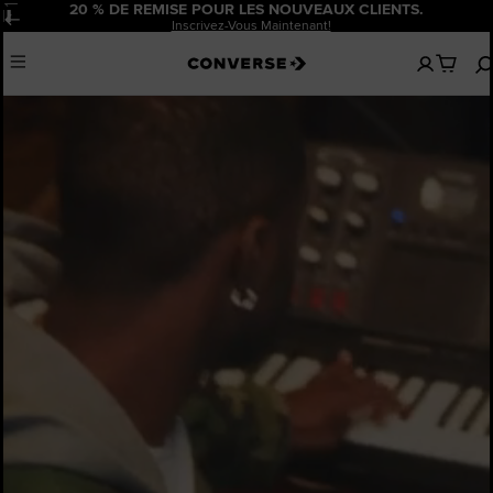
20 % DE REMISE POUR LES NOUVEAUX CLIENTS.
Pause
Inscrivez-Vous Maintenant!
Aucun
Menu
articles
dans
votre
panier