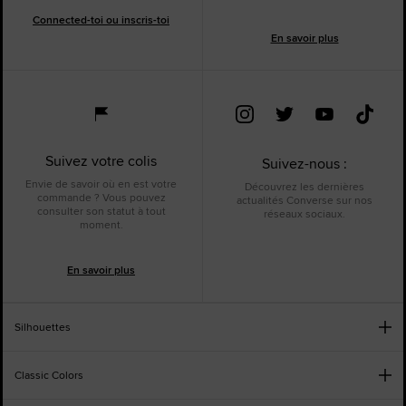
Connected-toi ou inscris-toi
En savoir plus
Suivez votre colis
Suivez-nous :
Envie de savoir où en est votre
Découvrez les dernières
commande ? Vous pouvez
actualités Converse sur nos
consulter son statut à tout
réseaux sociaux.
moment.
En savoir plus
Silhouettes
Classic Colors