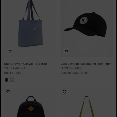
aux
aux
favoris
favoris
Star Chevron Canvas Tote Bag
Casquette de baseball All Star Patch
23,99 €
40,00 €
14,99 €
25,00 €
UNISEXE SAC
UNISEXE CASQUETTE
Ajouter
Ajouter
aux
aux
favoris
favoris