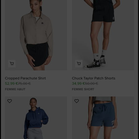
aux
aux
favoris
favoris
Cropped Parachute Shirt
Chuck Taylor Patch Shorts
52,99 €
75,00 €
34,99 €
50,00 €
FEMME HAUT
FEMME SHORT
Ajouter
Ajouter
aux
aux
favoris
favoris