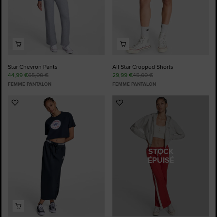
Star Chevron Pants
All Star Cropped Shorts
44,99 €
65,00 €
29,99 €
45,00 €
FEMME PANTALON
FEMME PANTALON
Ajouter
Ajouter
aux
aux
favoris
favoris
STOCK
ÉPUISÉ