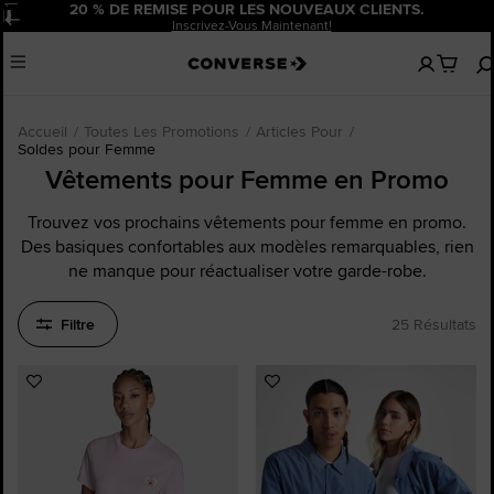
20 % DE REMISE POUR LES NOUVEAUX CLIENTS.
Pause
Inscrivez-Vous Maintenant!
Aucun
Menu
articles
dans
votre
panier
Accueil
Toutes Les Promotions
Articles Pour
Soldes pour Femme
Vêtements pour Femme en Promo
Trouvez vos prochains vêtements pour femme en promo.
Des basiques confortables aux modèles remarquables, rien
ne manque pour réactualiser votre garde-robe.
Filtre
25 Résultats
Ajouter
Ajouter
aux
aux
favoris
favoris