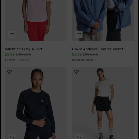
Valentine's Day T-Shirt
Go-To Andover Coach's Jacket
23,99 €
40,00 €
53,99 €
90,00 €
FEMME T-SHIRT
UNISEXE VESTE
Ajouter
Ajouter
aux
aux
favoris
favoris