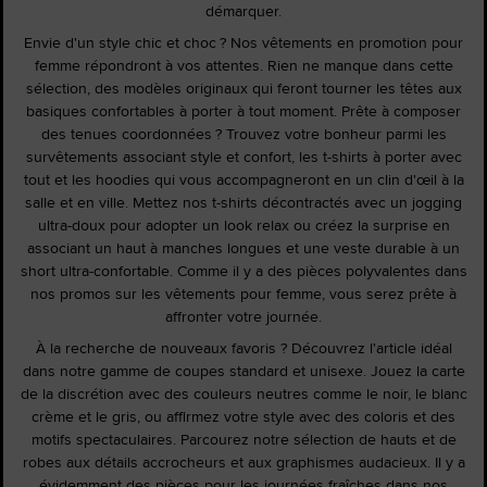
démarquer.
Envie d'un style chic et choc ? Nos vêtements en promotion pour
femme répondront à vos attentes. Rien ne manque dans cette
sélection, des modèles originaux qui feront tourner les têtes aux
basiques confortables à porter à tout moment. Prête à composer
des tenues coordonnées ? Trouvez votre bonheur parmi les
survêtements associant style et confort, les t-shirts à porter avec
tout et les hoodies qui vous accompagneront en un clin d'œil à la
salle et en ville. Mettez nos t-shirts décontractés avec un jogging
ultra-doux pour adopter un look relax ou créez la surprise en
associant un haut à manches longues et une veste durable à un
short ultra-confortable. Comme il y a des pièces polyvalentes dans
nos promos sur les vêtements pour femme, vous serez prête à
affronter votre journée.
À la recherche de nouveaux favoris ? Découvrez l'article idéal
dans notre gamme de coupes standard et unisexe. Jouez la carte
de la discrétion avec des couleurs neutres comme le noir, le blanc
crème et le gris, ou affirmez votre style avec des coloris et des
motifs spectaculaires. Parcourez notre sélection de hauts et de
robes aux détails accrocheurs et aux graphismes audacieux. Il y a
évidemment des pièces pour les journées fraîches dans nos