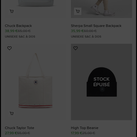
Chuck Backpack
Sherpa Small Square Backpack
38,99 €
65,00 €
35,99 €
60,00 €
UNISEXE SAC À DOS
UNISEXE SAC À DOS
Ajouter
Ajouter
aux
aux
favoris
favoris
STOCK
ÉPUISÉ
Chuck Taylor Tote
High Top Beanie
27,99 €
55,00 €
17,99 €
25,00 €