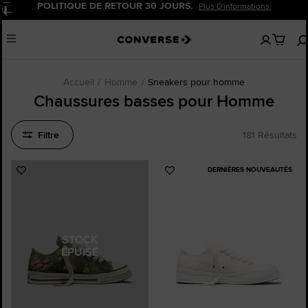
OLITIQUE DE RETOUR 30 JOURS.
Plus D'informations.
Pause
Aucun
Menu
articles
dans
votre
panier
Accueil
Homme
Sneakers pour homme
Chaussures basses pour Homme
Filtre
181 Résultats
DERNIÈRES NOUVEAUTÉS
Ajouter
Ajouter
aux
aux
favoris
favoris
STOCK
ÉPUISÉ