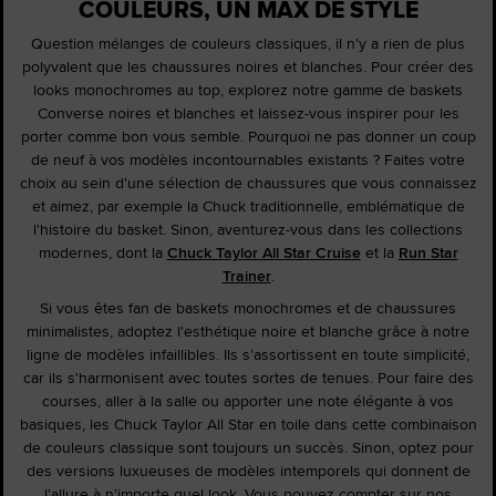
COULEURS, UN MAX DE STYLE
Question mélanges de couleurs classiques, il n'y a rien de plus
polyvalent que les chaussures noires et blanches. Pour créer des
looks monochromes au top, explorez notre gamme de baskets
Converse noires et blanches et laissez-vous inspirer pour les
porter comme bon vous semble. Pourquoi ne pas donner un coup
de neuf à vos modèles incontournables existants ? Faites votre
choix au sein d'une sélection de chaussures que vous connaissez
et aimez, par exemple la Chuck traditionnelle, emblématique de
l'histoire du basket. Sinon, aventurez-vous dans les collections
modernes, dont la
Chuck Taylor All Star Cruise
et la
Run Star
Trainer
.
Si vous êtes fan de baskets monochromes et de chaussures
minimalistes, adoptez l'esthétique noire et blanche grâce à notre
ligne de modèles infaillibles. Ils s'assortissent en toute simplicité,
car ils s'harmonisent avec toutes sortes de tenues. Pour faire des
courses, aller à la salle ou apporter une note élégante à vos
basiques, les Chuck Taylor All Star en toile dans cette combinaison
de couleurs classique sont toujours un succès. Sinon, optez pour
des versions luxueuses de modèles intemporels qui donnent de
l'allure à n'importe quel look. Vous pouvez compter sur nos