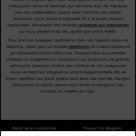
chaussures noires et blanches qui vont avec tout. Ne manquez
pas nos collaborations quand vous cherchez ces coloris
rehaussés d'une pointe d'originalité. Et si le temps devient
imprévisible, découvrez nos modèles
résistants aux intempéries
qui vous garderont au sec, quelle que soit la météo.
Pour prendre quelques centimètres dans vos baskets noires et
blanches, optez pour un modèle
plateforme
ou à talon compensé
qui rehaussera encore votre look. Essayez-vous aux semelles
crantées ou exagérées en caoutchouc qui procurent une grande
adhérence. Question confort, bon nombre de nos chaussures
noires et blanches intègrent un amorti supplémentaire afin de
mieux maintenir vos pieds quand vous avez une journée chargée.
Découvrez ce coloris, laissez-vous tenter et élargissez vos
horizons en matière de style.
Statut de la commande
Trouver Un Magasin