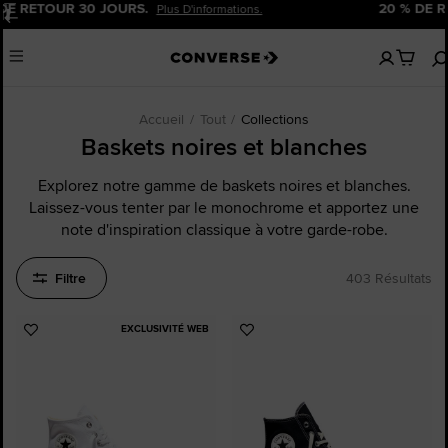
20 % DE REMISE POUR LES NOUVEAUX CLIENTS.
Pause
Inscrivez-Vous Maintenant!
Aucun
Menu
articles
dans
votre
panier
Accueil
Tout
Collections
Baskets noires et blanches
Explorez notre gamme de baskets noires et blanches.
Laissez-vous tenter par le monochrome et apportez une
note d'inspiration classique à votre garde-robe.
Filtre
403 Résultats
EXCLUSIVITÉ WEB
Ajouter
Ajouter
aux
aux
favoris
favoris