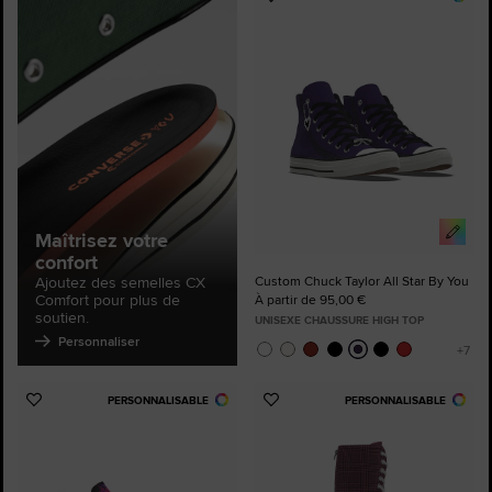
Ajouter
aux
favoris
Maîtrisez votre
confort
Ajoutez des semelles CX
Custom Chuck Taylor All Star By You
Comfort pour plus de
À partir de 95,00 €
soutien.
UNISEXE CHAUSSURE HIGH TOP
Personnaliser
PERSONNALISABLE
PERSONNALISABLE
Ajouter
Ajouter
aux
aux
favoris
favoris