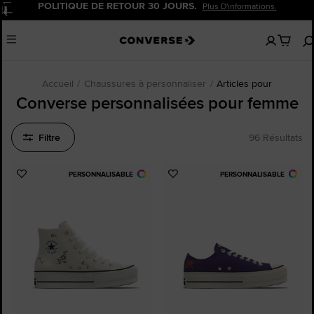
20 % DE REMISE POUR LES NOUVEAUX CLIENTS.
Pause
Inscrivez-Vous Maintenant!
Aucun
Menu
articles
dans
votre
panier
Accueil
Chaussures à personnaliser
Articles pour
Converse personnalisées pour femme
Filtre
96 Résultats
PERSONNALISABLE
PERSONNALISABLE
Ajouter
Ajouter
aux
aux
favoris
favoris