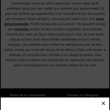
nombreuses couleurs, alors laissez-les choisir celle qu'ils
préfèrent, ainsi que des motifs qui révèlent leur personnalité. Et
pour les enfants qui apprennent à se connaître et qui découvrent
de nouveaux styles et loisirs, vous pouvez opter pour une
paire
personnalisable
. Plutôt dinosaures ou licornes ? Ils peuvent choisir
des
imprimés
vivants et des couleurs originales. Vous pouvez
inscrire leur nom sur leurs chaussures pour créer un look aussi
unique qu'eux. Avec leurs teintes éclatantes et leurs détails
ludiques, nos baskets pour enfant ne manqueront pas de faire
parler d'elles sur le terrain de jeu et en dehors. Elles sont faciles à
nettoyer et conçues pour résister à un usage quotidien. Des
activités extra-scolaires aux aventures du week-end, nos baskets
junior accompagneront vos enfants partout où ils iront.
Statut de la commande
Trouver Un Magasin
Aide
À propos