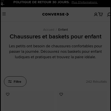
20 % DE REMISE POUR LES NOUVEAUX CLIENTS.
Pause
Inscrivez-Vous Maintenant!
Aucun
Menu
articles
dans
votre
panier
Accueil
Enfant
Chaussures et baskets pour enfant
Les petits ont besoin de chaussures confortables pour
passer la journée. Découvrez nos baskets pour enfant
ludiques et pratiques et trouvez la paire idéale.
Filtre
242 Résultats
Ajouter
Ajouter
aux
aux
favoris
favoris