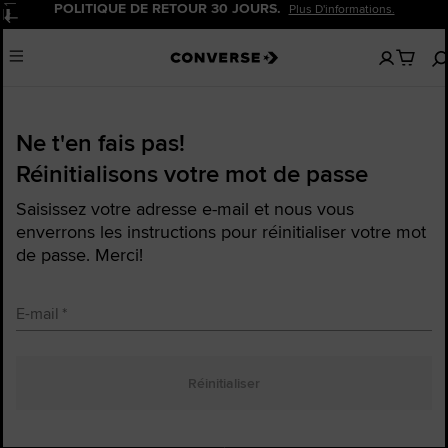
POLITIQUE DE RETOUR 30 JOURS.
Plus D'informations.
Pause
Aucun
Menu
articles
dans
votre
panier
Ne t'en fais pas!
Réinitialisons votre mot de passe
Saisissez votre adresse e-mail et nous vous
enverrons les instructions pour réinitialiser votre mot
de passe. Merci!
E-mail
Réinitialiser