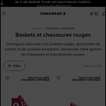
20 % DE REMISE POUR LES NOUVEAUX CLIENTS.
Pause
Inscrivez-Vous Maintenant!
Aucun
Menu
articles
dans
votre
panier
Accueil
Couleurs Converse
Baskets et chaussures rouges
Distinguez-vous avec nos baskets rouges, synonymes de
confort et de couleurs éclatantes. Découvrez notre gamme
de chaussures et d'accessoires rouges.
Filtre
66 Résultats
TAILLE PLUS LARGE
TAILLE PLUS LARGE
Ajouter
Ajouter
ÉGALEMENT DISPONIBLE
ÉGALEMENT DISPONIBLE
aux
aux
favoris
favoris