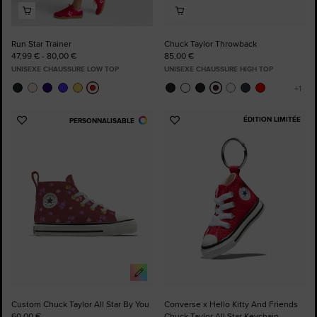
Run Star Trainer
Chuck Taylor Throwback
47,99 € - 80,00 €
85,00 €
UNISEXE CHAUSSURE LOW TOP
UNISEXE CHAUSSURE HIGH TOP
ÉDITION LIMITÉE
PERSONNALISABLE
Ajouter
Ajouter
aux
aux
favoris
favoris
Custom Chuck Taylor All Star By You
Converse x Hello Kitty And Friends
60,00 €
Chuck Taylor All Star Keychain