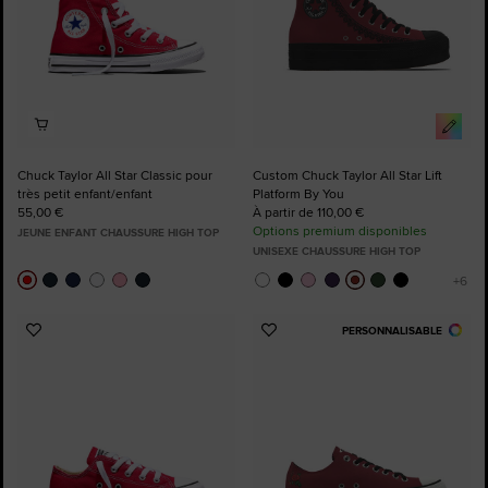
Chuck Taylor All Star Classic pour
Custom Chuck Taylor All Star Lift
très petit enfant/enfant
Platform By You
55,00 €
À partir de 110,00 €
Options premium disponibles
JEUNE ENFANT CHAUSSURE HIGH TOP
UNISEXE CHAUSSURE HIGH TOP
PERSONNALISABLE
Ajouter
Ajouter
aux
aux
favoris
favoris