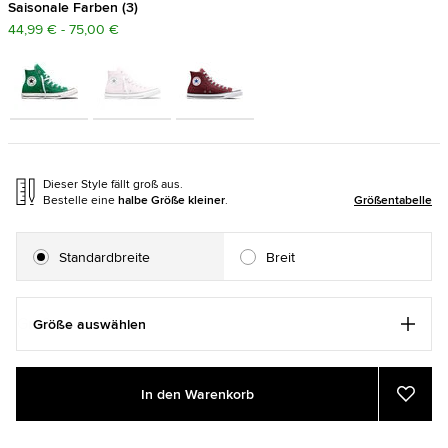
Saisonale Farben
3
44,99 € - 75,00 €
Dieser Style fällt groß aus.
Bestelle eine
halbe Größe kleiner
.
Größentabelle
Standardbreite
Breit
Größe auswählen
Add
Product
In den Warenkorb
to
Actions
Zu
Favor
cart
hinzu