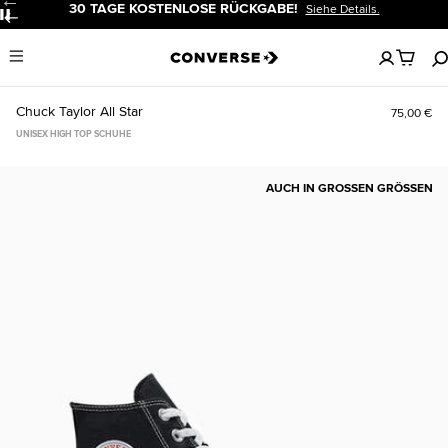
30 TAGE KOSTENLOSE RÜCKGABE!
Siehe Details.
Pause
Keine
Menu
artikel
in
deinem
Chuck Taylor All Star
75,00 €
Warenko
UNISEX HIGH TOP SCHUHE
AUCH IN GROSSEN GRÖSSEN