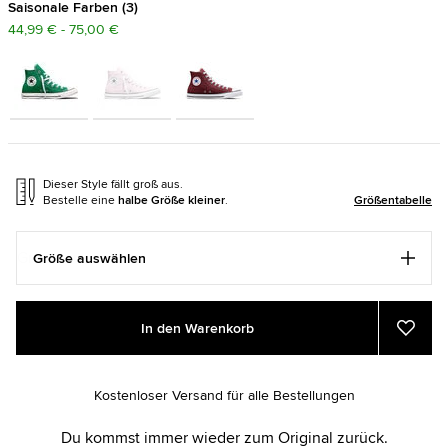
Saisonale Farben
3
44,99 € - 75,00 €
Dieser Style fällt groß aus.
Bestelle eine
halbe Größe kleiner
.
Größentabelle
Größe auswählen
Add
Product
In den Warenkorb
to
Actions
Zu
Favor
cart
hinzu
options
Kostenloser Versand für alle Bestellungen
Du kommst immer wieder zum Original zurück.