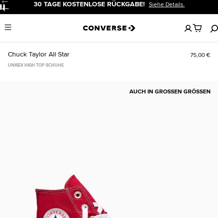
30 TAGE KOSTENLOSE RÜCKGABE!
Siehe Details.
Pause
Keine
Menu
artikel
in
deinem
Chuck Taylor All Star
75,00 €
Warenko
UNISEX HIGH TOP SCHUHE
AUCH IN GROSSEN GRÖSSEN