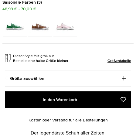
Saisonale Farben
3
48,99 € - 70,00 €
Dieser Style fällt groß aus.
Bestelle eine
halbe Größe kleiner
.
Größentabelle
Größe auswählen
Add
Product
In den Warenkorb
to
Actions
Zu
Favor
cart
hinzu
options
Kostenloser Versand für alle Bestellungen
Der legendärste Schuh aller Zeiten.