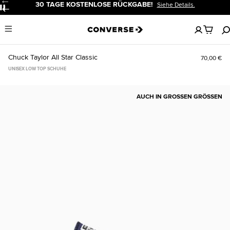
30 TAGE KOSTENLOSE RÜCKGABE!
Siehe Details.
Pause
Keine
Menu
artikel
in
deinem
Chuck Taylor All Star Classic
70,00 €
Warenko
UNISEX LOW TOP SCHUHE
AUCH IN GROSSEN GRÖSSEN