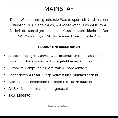
MAINSTAY
Diese Woche trendig, nächste Woche sportlich. Und in zehn
Jahren? TBD. Ganz gleich, wie (oder wann) sich dein Style
ändert, du kannst jederzeit zum Klassiker zurückkehren. Der
OG Chuck Taylor All Star – eine Ikone für jede Ära.
PRODUKTINFORMATIONEN
Strapazierfähiges Canvas-Obermaterial für den klassischen
Look und das klassische Tragegefühl eines Chucks
OrthoLite-Dämpfung für optimalen Tragekomfort
Legendäres All Star-Zungenetikett und Nummernschild
Ösen an der Innenseite erhöhen die Luftzirkulation.
All Star-Nummernschild neu gedacht
SKU:
M9697C
CHUCK TAYLOR ALL STAR ORIGINS
Weitere Infos +
Der Chuck Taylor All Star hat sich seit seiner Erschaffung im